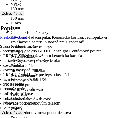
Výška
189 mm
Šírka
Zobraziť viac
150 mm
Hĺbka
Popis
0 mm
Charakteristické znaky
Preskočiť oblasť
Kovová ovládacia páka, Keramická kartuša, Jednopáková
zmiešavacia batéria, Vhodné pre 1 spotrebič
Súčasťou balenia:
Perlátor/zmiešavacia tryska
• podomietkové teleso GROHE Starlight® chrómový povrch
Bez perlátora
• GROHE SilkMove® 46 mm keramická kartuša
Systém odtoku
• nastaviteľný obmedzovač prietoku
Bez odtokovej súpravy
• kovová páka
Druh montáže
• kovová nástenná rozeta
Montáž pod omietku
• GROHE QuickFix® pre lepšiu inštaláciu
Typ pripojenia
• rozmer rozety: Ø 150 mm
Pripojovací závit 1/2"
• typ: k sprche
Vhodné pre
• montáž: podomietková
Prietokový ohrievač
• ovládanie: pákové
Pripojenie
• farba: chróm
Vysokotlakové - tlakové
• výbava: s podomietkovým telesom
Tvar
• tvar: guľatý
Guľatý
• typ batérie: jednootvorová podomietková
Zobraziť viac
Séria
Eurosmart