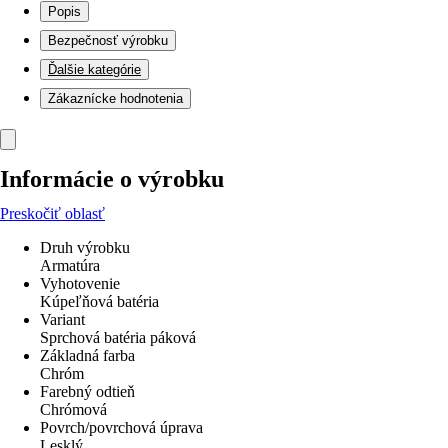
Popis
Bezpečnosť výrobku
Ďalšie kategórie
Zákaznícke hodnotenia
Informácie o výrobku
Preskočiť oblasť
Druh výrobku
Armatúra
Vyhotovenie
Kúpeľňová batéria
Variant
Sprchová batéria páková
Základná farba
Chróm
Farebný odtieň
Chrómová
Povrch/povrchová úprava
Lesklý