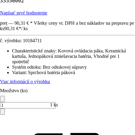
33556002
Napísať prvé hodnotenie
preț — 90,31 € * Všetky ceny vr. DPH a bez nákladov na prepravu pe
ks
90,31 €
*
/
ks
č. výrobku:
10184711
Charakteristické znaky
:
Kovová ovládacia páka, Keramická
kartuša, Jednopáková zmiešavacia batéria, Vhodné pre 1
spotrebič
Systém odtoku
:
Bez odtokovej súpravy
Variant
:
Sprchová batéria páková
Viac informácií o výrobku
Množstvo (ks)
1 ks