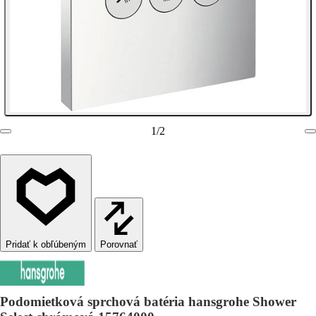
1
/
2
Porovnať
Podomietková sprchová batéria hansgrohe Shower