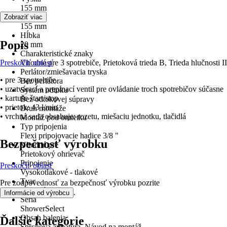
155 mm
Šírka
Zobraziť viac
155 mm
Hĺbka
Popis
20 mm
Charakteristické znaky
Preskočiť oblasť
Vhodné pre 3 spotrebiče, Prietoková trieda B, Trieda hlučnosti II
Perlátor/zmiešavacia tryska
• pre 3 spotrebiče
Bez perlátora
• uzatvárací a prepínací ventil pre ovládanie troch spotrebičov súčasne
Systém odtoku
• kartuše štart/stop
Bez odtokovej súpravy
• prietok: 43 l/min
Druh montáže
• vrchná sada obsahuje: rozetu, miešaciu jednotku, tlačidlá
Montáž pod omietku
Typ pripojenia
Flexi pripojovacie hadice 3/8 "
Bezpečnosť výrobku
Vhodné pre
Prietokový ohrievač
Pripojenie
Preskočiť oblasť
Vysokotlakové - tlakové
Tvar
Pre zodpovednosť za bezpečnosť výrobku pozrite
Hranatý
.
Informácie od výrobcu
Séria
ShowerSelect
Obsah balenia
Ďalšie kategórie
Sprchová armatúra, Návod na montáž