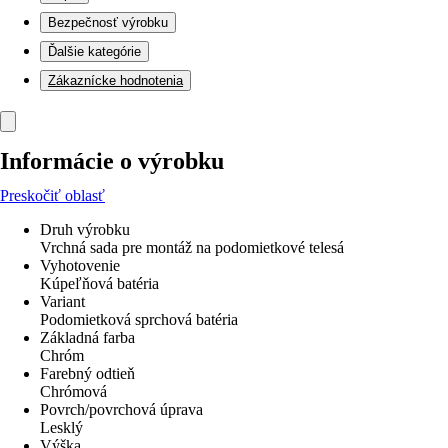
Bezpečnosť výrobku
Ďalšie kategórie
Zákaznícke hodnotenia
Informácie o výrobku
Preskočiť oblasť
Druh výrobku
Vrchná sada pre montáž na podomietkové telesá
Vyhotovenie
Kúpeľňová batéria
Variant
Podomietková sprchová batéria
Základná farba
Chróm
Farebný odtieň
Chrómová
Povrch/povrchová úprava
Lesklý
Výška