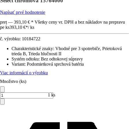
Select chrómová 15764000
Napísať prvé hodnotenie
preț — 393,10 € * Všetky ceny vr. DPH a bez nákladov na prepravu
pe ks
393,10 €
*
/
ks
č. výrobku:
10184722
Charakteristické znaky
:
Vhodné pre 3 spotrebiče, Prietoková
trieda B, Trieda hlučnosti II
Systém odtoku
:
Bez odtokovej súpravy
Variant
:
Podomietková sprchová batéria
Viac informácií o výrobku
Množstvo (ks)
1 ks