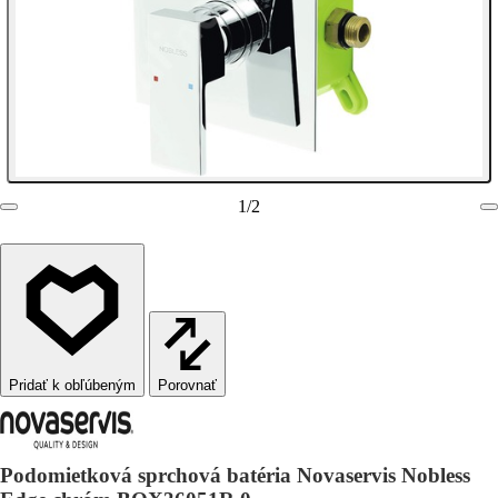
1
/
2
Porovnať
Podomietková sprchová batéria Novaservis Nobless