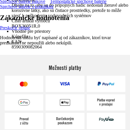
Sprchové batérie pákové
Termostatické sprchové batérie
Dbajte na to, aby sa do prípojných hadíc nedostali žieravé alebo
Sprchové batérie s kohútikmi
korozívne látky, ako sú čistiace prostriedky, pretože to môže
viesť k poškodeniu vodovodných systémov
Zákaznícke hodnotenia
Číslo artikla výrobcu
BOX36051R,0
Preskočiť oblasť
Vhodné pre priestory
Kúpeľňa
Hodnotenia môžu byť napísané aj od zákazníkov, ktorí tovar
EAN
preukázateľne nepoužili alebo nekúpili.
8590309082064
Možnosti platby