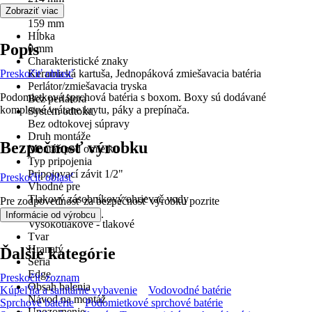
Šírka
Zobraziť viac
159 mm
Hĺbka
Popis
0 mm
Charakteristické znaky
Preskočiť oblasť
Keramická kartuša, Jednopáková zmiešavacia batéria
Perlátor/zmiešavacia tryska
Podomietková sprchová batéria s boxom. Boxy sú dodávané
Bez perlátora
kompletné vrátane krytu, páky a prepínača.
Systém odtoku
Bez odtokovej súpravy
Druh montáže
Bezpečnosť výrobku
Montáž pod omietku
Typ pripojenia
Pripojovací závit 1/2"
Preskočiť oblasť
Vhodné pre
Tlakový zásobníkový ohrievač vody
Pre zodpovednosť za bezpečnosť výrobku pozrite
Pripojenie
.
Informácie od výrobcu
Vysokotlakové - tlakové
Tvar
Hranatý
Ďalšie kategórie
Séria
Edge
Preskočiť zoznam
Obsah balenia
Kúpeľňa a sanitárne vybavenie
Vodovodné batérie
Návod na montáž
Sprchové batérie
Podomietkové sprchové batérie
Upozornenie