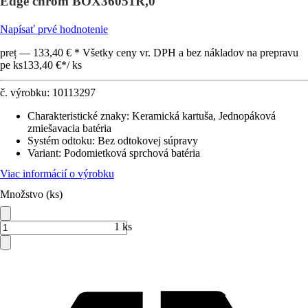
Edge chróm BOX36051R,0
Napísať prvé hodnotenie
preț — 133,40 € * Všetky ceny vr. DPH a bez nákladov na prepravu
pe ks
133,40 €
*
/
ks
č. výrobku:
10113297
Charakteristické znaky
:
Keramická kartuša, Jednopáková
zmiešavacia batéria
Systém odtoku
:
Bez odtokovej súpravy
Variant
:
Podomietková sprchová batéria
Viac informácií o výrobku
Množstvo (ks)
1 ks