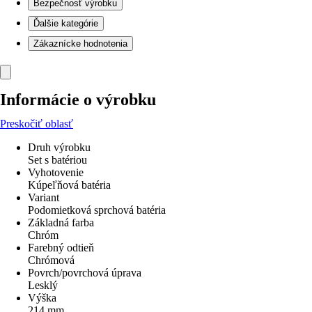
Bezpečnosť výrobku
Ďalšie kategórie
Zákaznícke hodnotenia
Informácie o výrobku
Preskočiť oblasť
Druh výrobku
Set s batériou
Vyhotovenie
Kúpeľňová batéria
Variant
Podomietková sprchová batéria
Základná farba
Chróm
Farebný odtieň
Chrómová
Povrch/povrchová úprava
Lesklý
Výška
214 mm