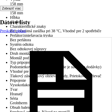
158 mm
Šírka
Zobraziť viac
158 mm
Hĺbka
Dátové listy
43 mm
Charakteristické znaky
Preskočiť oblasť
Bezpečnostná zarážka pri 38 °C, Vhodné pre 2 spotřebiče
Perlátor/zmiešavacia tryska
Bez perlátora
Systém odtoku
Bez odtokovej súpravy
Druh montáže
Montáž pod omietku
Typ pripojenia
Podomietkové inštalačné teleso (nie je súčasťou dodávky)
Vhodné pre
Tlakový zásobníkový ohrievač vody, Prietokový ohrievač
Pripojenie
Vysokotlakové - tlakové
Tvar
Hranatý
Séria
Grohtherm
Obsah balenia
Sprchová armatúra, Návod na montáž