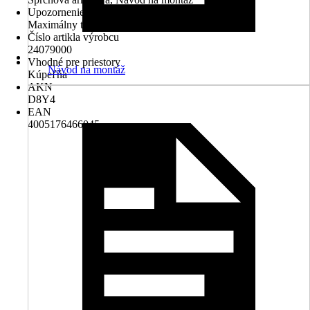
Upozornenie
Maximálny tlak 10 barov
Číslo artikla výrobcu
24079000
Vhodné pre priestory
Návod na montáž
Kúpeľňa
AKN
D8Y4
EAN
4005176466045