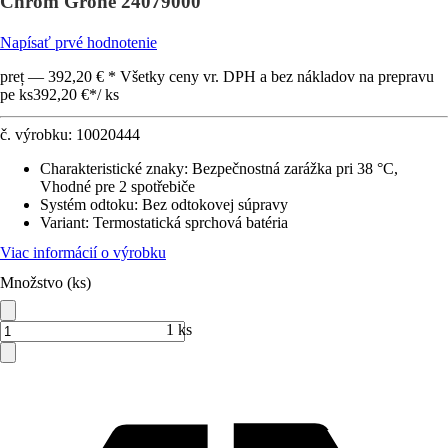
Chróm Grohe 24079000
Napísať prvé hodnotenie
preț — 392,20 € * Všetky ceny vr. DPH a bez nákladov na prepravu
pe ks
392,20 €
*
/
ks
č. výrobku:
10020444
Charakteristické znaky
:
Bezpečnostná zarážka pri 38 °C,
Vhodné pre 2 spotřebiče
Systém odtoku
:
Bez odtokovej súpravy
Variant
:
Termostatická sprchová batéria
Viac informácií o výrobku
Množstvo (ks)
1 ks