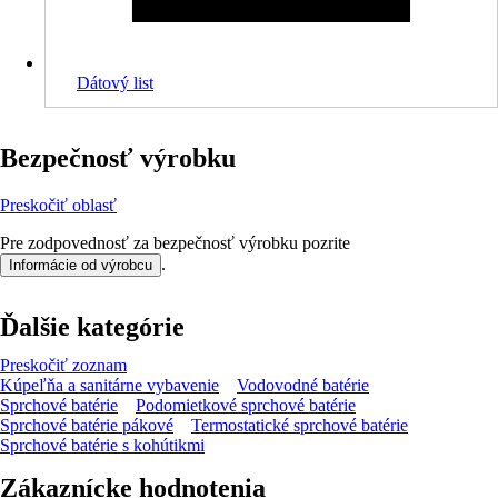
Dátový list
Bezpečnosť výrobku
Preskočiť oblasť
Pre zodpovednosť za bezpečnosť výrobku pozrite
.
Informácie od výrobcu
Ďalšie kategórie
Preskočiť zoznam
Kúpeľňa a sanitárne vybavenie
Vodovodné batérie
Sprchové batérie
Podomietkové sprchové batérie
Sprchové batérie pákové
Termostatické sprchové batérie
Sprchové batérie s kohútikmi
Zákaznícke hodnotenia