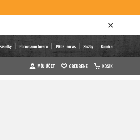
zásielky
Porovnanie tovaru
PROFI servis
Služby
Kariéra
MÔJ ÚČET
OBĽÚBENÉ
KOŠÍK