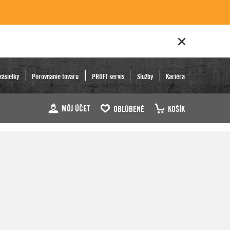
zásielky
Porovnanie tovaru
PROFI servis
Služby
Kariéra
MÔJ ÚČET
OBĽÚBENÉ
KOŠÍK