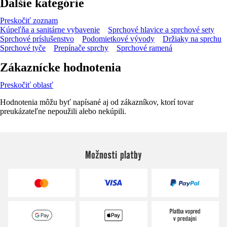
Ďalšie kategórie
Preskočiť zoznam
Kúpeľňa a sanitárne vybavenie
Sprchové hlavice a sprchové sety
Sprchové príslušenstvo
Podomietkové vývody
Držiaky na sprchu
Sprchové tyče
Prepínače sprchy
Sprchové ramená
Zákaznícke hodnotenia
Preskočiť oblasť
Hodnotenia môžu byť napísané aj od zákazníkov, ktorí tovar
preukázateľne nepoužili alebo nekúpili.
Možnosti platby