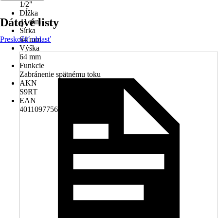
1/2"
Dĺžka
Dátové listy
41 mm
Šírka
Preskočiť oblasť
64 mm
Výška
64 mm
Funkcie
Zabránenie spätnému toku
AKN
S9RT
EAN
4011097756875