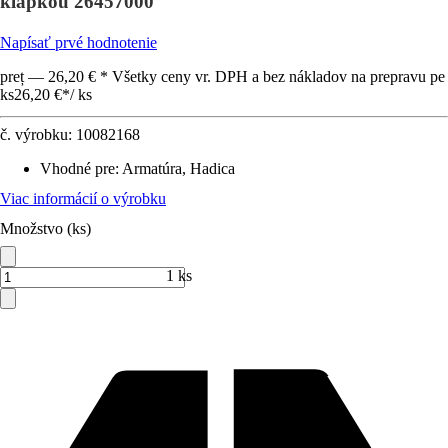
klapkou 26457000
Napísať prvé hodnotenie
preț — 26,20 € * Všetky ceny vr. DPH a bez nákladov na prepravu pe
ks
26,20 €
*
/
ks
č. výrobku:
10082168
Vhodné pre
:
Armatúra, Hadica
Viac informácií o výrobku
Množstvo (ks)
1 ks