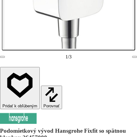
1
/
3
Porovnať
Podomietkový vývod Hansgrohe Fixfit so spätnou