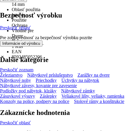
14 mm
Oblasť použitia
Bezpečnosť výrobku
Interiér
Použitie
Ochrana
Preskočiť oblasť
Vhodné pre
Dvere
Pre zodpovednosť za bezpečnosť výrobku pozrite
Počet
.
Informácie od výrobcu
1 Kus
EAN
8592485052206
Ďalšie kategórie
Preskočiť zoznam
Železiarstvo
Nábytkové príslušenstvo
Zarážky na dvere
Nábytkové nohy
Priechodky
Úchytky na nábytok
Nábytkové závesy, kovanie pre zavesenie
Podložky pod nábytok, klzáky
Nábytkové zámky
Zásuvkové výsuvy
Záslepky
Vešiakové lišty, vešiaky, ramienka
Konzoly na police, podpery na police
Stolové rámy a konštrukcie
Zákaznícke hodnotenia
Preskočiť oblasť