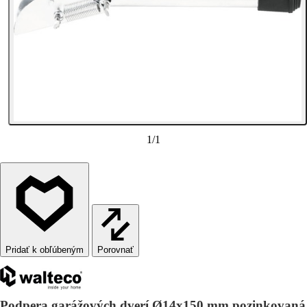
1
/
1
Porovnať
Podpera garážových dverí Ø14x150 mm pozinkovaná