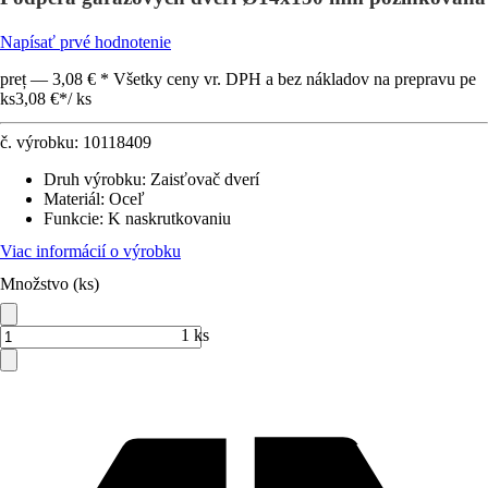
Napísať prvé hodnotenie
preț — 3,08 € * Všetky ceny vr. DPH a bez nákladov na prepravu pe
ks
3,08 €
*
/
ks
č. výrobku:
10118409
Druh výrobku
:
Zaisťovač dverí
Materiál
:
Oceľ
Funkcie
:
K naskrutkovaniu
Viac informácií o výrobku
Množstvo (ks)
1 ks