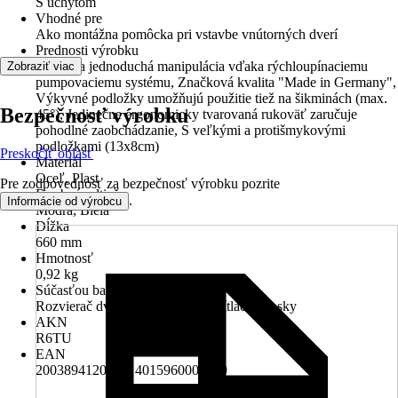
S úchytom
Vhodné pre
Ako montážna pomôcka pri vstavbe vnútorných dverí
Prednosti výrobku
Rýchla a jednoduchá manipulácia vďaka rýchloupínaciemu
Zobraziť viac
pumpovaciemu systému, Značková kvalita "Made in Germany",
Výkyvné podložky umožňujú použitie tiež na šikminách (max.
Bezpečnosť výrobku
45°), Jedinečne ergonomicky tvarovaná rukoväť zaručuje
pohodlné zaobchádzanie, S veľkými a protišmykovými
podložkami (13x8cm)
Preskočiť oblasť
Materiál
Oceľ, Plast
Pre zodpovednosť za bezpečnosť výrobku pozrite
Farebný odtieň
.
Informácie od výrobcu
Modrá, Biela
Dĺžka
660 mm
Hmotnosť
0,92 kg
Súčasťou balenia
Rozvierač dverných zárubní, 2 prítlačné dosky
AKN
R6TU
EAN
2003894120005, 4015960005329