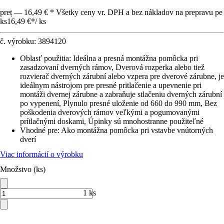
preț — 16,49 € * Všetky ceny vr. DPH a bez nákladov na prepravu pe
ks
16,49 €
*
/
ks
č. výrobku:
3894120
Oblasť použitia
:
Ideálna a presná montážna pomôcka pri
zasadzovaní dverných rámov, Dverová rozperka alebo tiež
rozvierač dverných zárubní alebo vzpera pre dverové zárubne, je
ideálnym nástrojom pre presné pritlačenie a upevnenie pri
montáži dvernej zárubne a zabraňuje stlačeniu dverných zárubní
po vypenení, Plynulo presné uloženie od 660 do 990 mm, Bez
poškodenia dverových rámov veľkými a pogumovanými
prítlačnými doskami, Úpinky sú mnohostranne použiteľné
Vhodné pre
:
Ako montážna pomôcka pri vstavbe vnútorných
dverí
Viac informácií o výrobku
Množstvo (ks)
1 ks