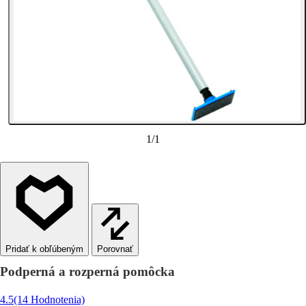
1
/
1
Porovnať
Podperná a rozperná pomôcka
4.5
(14 Hodnotenia)