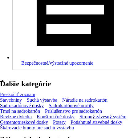
Bezpečnostné/výstražné upozornenie
Ďalšie kategórie
Preskočiť zoznam
Stavebniny
Suchá výstavba
Náradie na sadrokartón
Sadrokartónové dosky
Sadrokartónové profily
Tmel na sadrokartón
Príslušenstvo pre sadrokartón
Revízne dvierka
Konštrukčné dosky
Stropný závesný systém
Cementotrieskové dosky
Potery
Potiahnuté stavebné dosky
Škárovacie hmoty pre suchú výstavbu