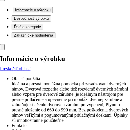
Informácie o výrobku
Bezpečnosť výrobku
Ďalšie kategórie
Zákaznícke hodnotenia
Informácie o výrobku
Preskočiť oblasť
Oblasť použitia
Ideálna a presná montážna pomôcka pri zasadzovaní dverných
rámov, Dverová rozperka alebo tiež rozvierač dverných zárubní
alebo vzpera pre dverové zárubne, je ideálnym nástrojom pre
presné pritlačenie a upevnenie pri montáži dvernej zárubne a
zabraňuje stlačeniu dverných zárubní po vypenení, Plynulo
presné uloženie od 660 do 990 mm, Bez poškodenia dverových
rámov veľkými a pogumovanými prítlačnými doskami, Úpinky
sú mnohostranne použiteľné
Funkcie