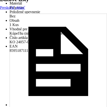
Materiál
Preskočiť oblasť
Polyresin
Priložené upevnenie
Bez
Obsah
1 Kus
Vhodné pre
Kúpeľňu (nie pre sprchový priestor)
Číslo artikla výrobcu
KO 24057-05
EAN
8595187111158