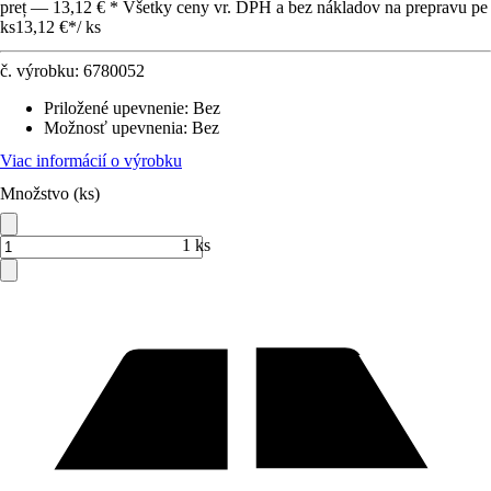
preț — 13,12 € * Všetky ceny vr. DPH a bez nákladov na prepravu pe
ks
13,12 €
*
/
ks
č. výrobku:
6780052
Priložené upevnenie
:
Bez
Možnosť upevnenia
:
Bez
Viac informácií o výrobku
Množstvo (ks)
1 ks