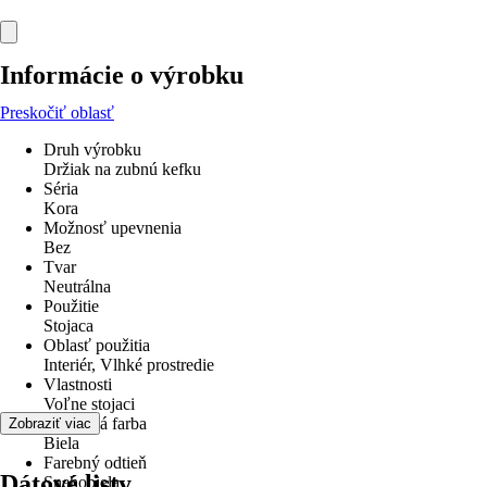
Informácie o výrobku
Preskočiť oblasť
Druh výrobku
Držiak na zubnú kefku
Séria
Kora
Možnosť upevnenia
Bez
Tvar
Neutrálna
Použitie
Stojaca
Oblasť použitia
Interiér, Vlhké prostredie
Vlastnosti
Voľne stojaci
Základná farba
Zobraziť viac
Biela
Farebný odtieň
Dátové listy
Snehobiela