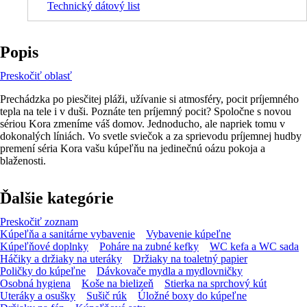
Technický dátový list
Popis
Preskočiť oblasť
Prechádzka po piesčitej pláži, užívanie si atmosféry, pocit príjemného
tepla na tele i v duši. Poznáte ten príjemný pocit? Spoločne s novou
sériou Kora zmeníme váš domov. Jednoducho, ale napriek tomu v
dokonalých líniách. Vo svetle sviečok a za sprievodu príjemnej hudby
premení séria Kora vašu kúpeľňu na jedinečnú oázu pokoja a
blaženosti.
Ďalšie kategórie
Preskočiť zoznam
Kúpeľňa a sanitárne vybavenie
Vybavenie kúpeľne
Kúpeľňové doplnky
Poháre na zubné kefky
WC kefa a WC sada
Háčiky a držiaky na uteráky
Držiaky na toaletný papier
Poličky do kúpeľne
Dávkovače mydla a mydlovničky
Osobná hygiena
Koše na bielizeň
Stierka na sprchový kút
Uteráky a osušky
Sušič rúk
Úložné boxy do kúpeľne