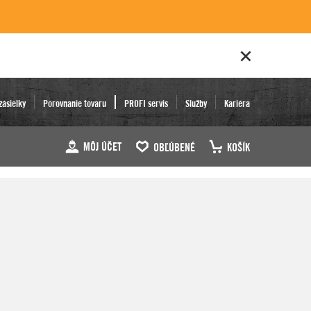
zásielky
Porovnanie tovaru
PROFI servis
Služby
Kariéra
MÔJ ÚČET
OBĽÚBENÉ
KOŠÍK