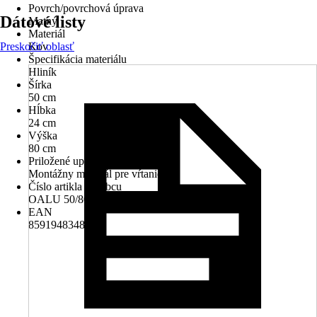
Povrch/povrchová úprava
Dátové listy
Matný
Materiál
Preskočiť oblasť
Kov
Špecifikácia materiálu
Hliník
Šírka
50 cm
Hĺbka
24 cm
Výška
80 cm
Priložené upevnenie
Montážny materiál pre vŕtanie
Číslo artikla výrobcu
OALU 50/80 S
EAN
8591948348467