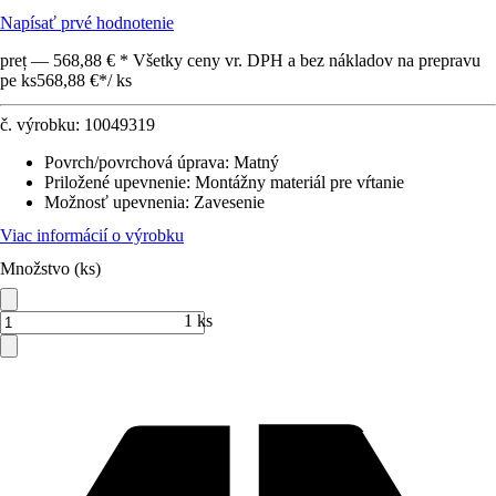
Napísať prvé hodnotenie
preț — 568,88 € * Všetky ceny vr. DPH a bez nákladov na prepravu
pe ks
568,88 €
*
/
ks
č. výrobku:
10049319
Povrch/povrchová úprava
:
Matný
Priložené upevnenie
:
Montážny materiál pre vŕtanie
Možnosť upevnenia
:
Zavesenie
Viac informácií o výrobku
Množstvo (ks)
1 ks