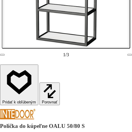
1
/
3
Porovnať
Polička do kúpeľne OALU 50/80 S