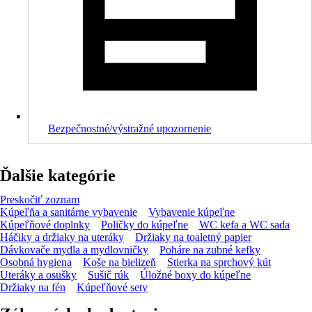
Bezpečnostné/výstražné upozornenie
Ďalšie kategórie
Preskočiť zoznam
Kúpeľňa a sanitárne vybavenie
Vybavenie kúpeľne
Kúpeľňové doplnky
Poličky do kúpeľne
WC kefa a WC sada
Háčiky a držiaky na uteráky
Držiaky na toaletný papier
Dávkovače mydla a mydlovničky
Poháre na zubné kefky
Osobná hygiena
Koše na bielizeň
Stierka na sprchový kút
Uteráky a osušky
Sušič rúk
Úložné boxy do kúpeľne
Držiaky na fén
Kúpeľňové sety