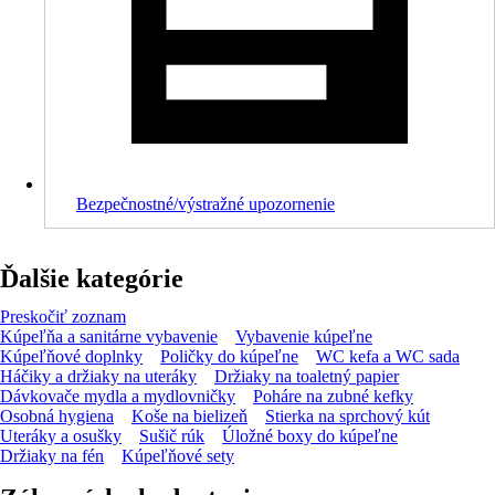
Bezpečnostné/výstražné upozornenie
Ďalšie kategórie
Preskočiť zoznam
Kúpeľňa a sanitárne vybavenie
Vybavenie kúpeľne
Kúpeľňové doplnky
Poličky do kúpeľne
WC kefa a WC sada
Háčiky a držiaky na uteráky
Držiaky na toaletný papier
Dávkovače mydla a mydlovničky
Poháre na zubné kefky
Osobná hygiena
Koše na bielizeň
Stierka na sprchový kút
Uteráky a osušky
Sušič rúk
Úložné boxy do kúpeľne
Držiaky na fén
Kúpeľňové sety