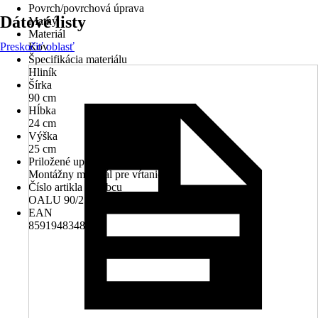
Povrch/povrchová úprava
Dátové listy
Matný
Materiál
Preskočiť oblasť
Kov
Špecifikácia materiálu
Hliník
Šírka
90 cm
Hĺbka
24 cm
Výška
25 cm
Priložené upevnenie
Montážny materiál pre vŕtanie
Číslo artikla výrobcu
OALU 90/25 S
EAN
8591948348627