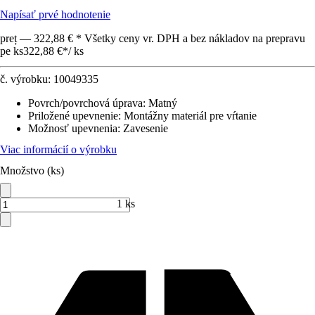
Napísať prvé hodnotenie
preț — 322,88 € * Všetky ceny vr. DPH a bez nákladov na prepravu
pe ks
322,88 €
*
/
ks
č. výrobku:
10049335
Povrch/povrchová úprava
:
Matný
Priložené upevnenie
:
Montážny materiál pre vŕtanie
Možnosť upevnenia
:
Zavesenie
Viac informácií o výrobku
Množstvo (ks)
1 ks