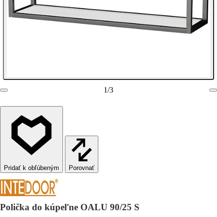
1
/
3
Porovnať
Polička do kúpeľne OALU 90/25 S