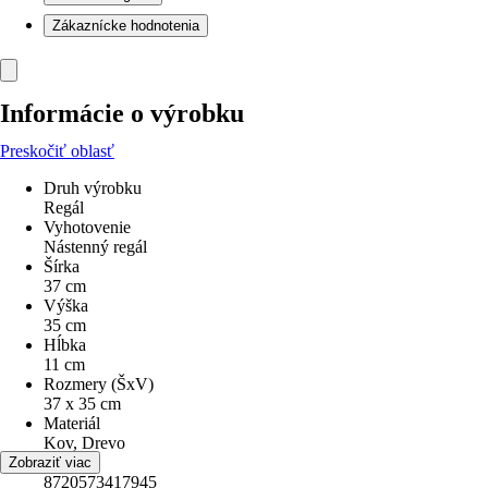
Zákaznícke hodnotenia
Informácie o výrobku
Preskočiť oblasť
Druh výrobku
Regál
Vyhotovenie
Nástenný regál
Šírka
37 cm
Výška
35 cm
Hĺbka
11 cm
Rozmery (ŠxV)
37 x 35 cm
Materiál
Kov, Drevo
EAN
Zobraziť viac
8720573417945