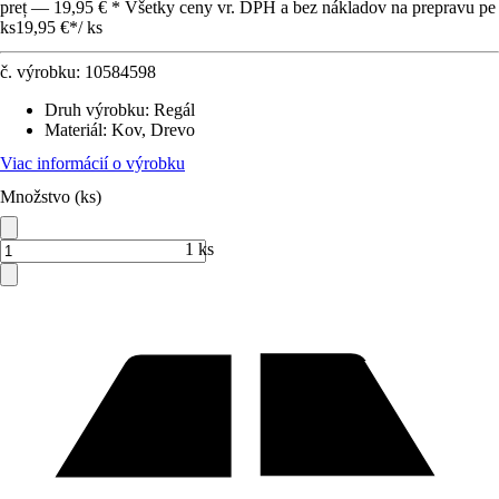
preț — 19,95 € * Všetky ceny vr. DPH a bez nákladov na prepravu pe
ks
19,95 €
*
/
ks
č. výrobku:
10584598
Druh výrobku
:
Regál
Materiál
:
Kov, Drevo
Viac informácií o výrobku
Množstvo (ks)
1 ks