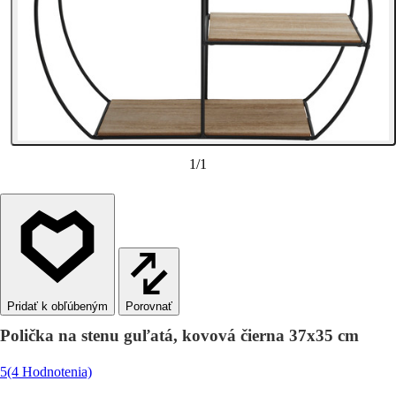
1
/
1
Porovnať
Polička na stenu guľatá, kovová čierna 37x35 cm
5
(4 Hodnotenia)