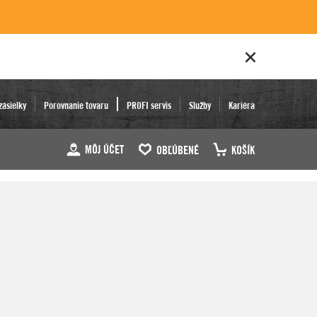
zásielky
Porovnanie tovaru
PROFI servis
Služby
Kariéra
MÔJ ÚČET
OBĽÚBENÉ
KOŠÍK