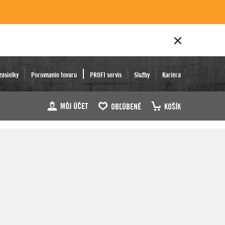
zásielky
Porovnanie tovaru
PROFI servis
Služby
Kariéra
MÔJ ÚČET
OBĽÚBENÉ
KOŠÍK