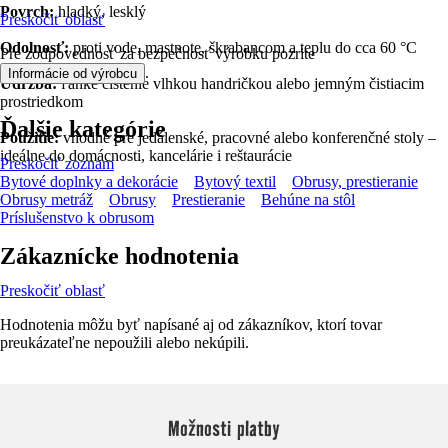
Povrch:
hladký, lesklý
Preskočiť oblasť
Odolnosť:
proti vode, mastnote, škrabancom a teplu do cca 60 °C
Pre zodpovednosť za bezpečnosť výrobku pozrite
.
Informácie od výrobcu
Údržba:
ľahké čistenie vlhkou handričkou alebo jemným čistiacim
prostriedkom
Ďalšie kategórie
Použitie:
vhodné pre jedálenské, pracovné alebo konferenčné stoly –
ideálne do domácnosti, kancelárie i reštaurácie
Preskočiť zoznam
Bytové doplnky a dekorácie
Bytový textil
Obrusy, prestieranie
Obrusy metráž
Obrusy
Prestieranie
Behúne na stôl
Príslušenstvo k obrusom
Zákaznícke hodnotenia
Preskočiť oblasť
Hodnotenia môžu byť napísané aj od zákazníkov, ktorí tovar
preukázateľne nepoužili alebo nekúpili.
Možnosti platby