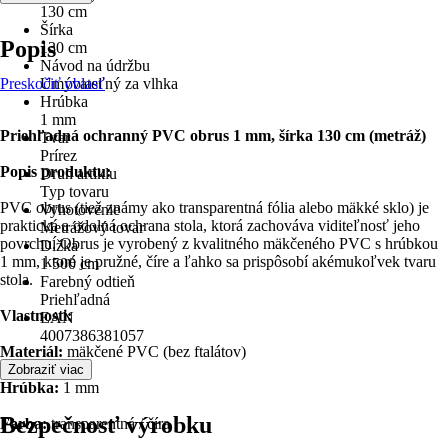
130 cm
Šírka
Popis
130 cm
Návod na údržbu
Preskočiť oblasť
Umývateľný za vlhka
Hrúbka
1 mm
Priehľadná ochranný PVC obrus 1 mm, šírka 130 cm (metráž)
Tvar
Prírez
Popis produktu:
Druh artiklu
Typ tovaru
PVC obrus (tiež známy ako transparentná fólia alebo mäkké sklo) je
Vyhotovenie
praktická a odolná ochrana stola, ktorá zachováva viditeľnosť jeho
Metrážový tovar
povrchu. Obrus ​​je vyrobený z kvalitného mäkčeného PVC s hrúbkou
Dĺžka
1 mm, ktoré je pružné, číre a ľahko sa prispôsobí akémukoľvek tvaru
1 500 cm
stola.
Farebný odtieň
Priehľadná
Vlastnosti:
EAN
4007386381057
Materiál:
mäkčené PVC (bez ftalátov)
Zobraziť viac
Hrúbka:
1 mm
Bezpečnosť výrobku
Farba:
transparentná / číra