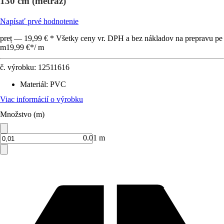
130 cm (metráž)
Napísať prvé hodnotenie
preț — 19,99 € * Všetky ceny vr. DPH a bez nákladov na prepravu pe
m
19,99 €
*
/
m
č. výrobku:
12511616
Materiál
:
PVC
Viac informácií o výrobku
Množstvo (m)
0.01 m