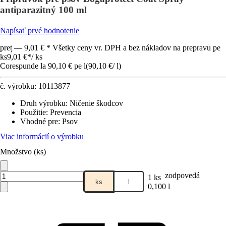
antiparazitný 100 ml
Napísať prvé hodnotenie
preț — 9,01 € * Všetky ceny vr. DPH a bez nákladov na prepravu pe
ks
9,01 €
*
/
ks
Corespunde la 90,10 € pe l
(
90,10 €
/
l
)
č. výrobku:
10113877
Druh výrobku
:
Ničenie škodcov
Použitie
:
Prevencia
Vhodné pre
:
Psov
Viac informácií o výrobku
Množstvo (ks)
zodpovedá
1 ks
ks
l
0,100 l