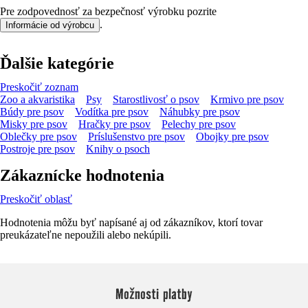
Pre zodpovednosť za bezpečnosť výrobku pozrite
.
Informácie od výrobcu
Ďalšie kategórie
Preskočiť zoznam
Zoo a akvaristika
Psy
Starostlivosť o psov
Krmivo pre psov
Búdy pre psov
Vodítka pre psov
Náhubky pre psov
Misky pre psov
Hračky pre psov
Pelechy pre psov
Oblečky pre psov
Príslušenstvo pre psov
Obojky pre psov
Postroje pre psov
Knihy o psoch
Zákaznícke hodnotenia
Preskočiť oblasť
Hodnotenia môžu byť napísané aj od zákazníkov, ktorí tovar
preukázateľne nepoužili alebo nekúpili.
Možnosti platby