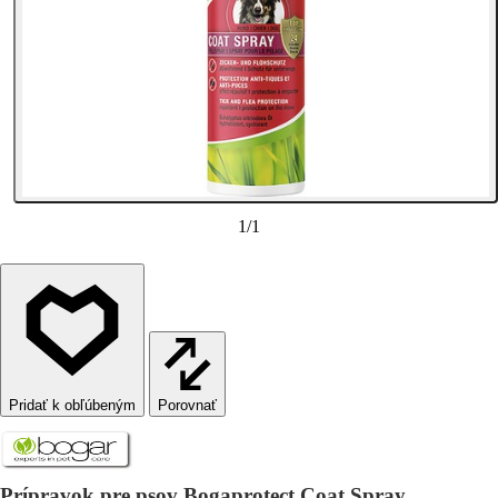
1
/
1
Porovnať
Prípravok pre psov Bogaprotect Coat Spray