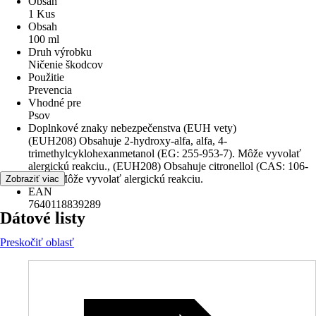
Obsah
1 Kus
Obsah
100 ml
Druh výrobku
Ničenie škodcov
Použitie
Prevencia
Vhodné pre
Psov
Doplnkové znaky nebezpečenstva (EUH vety)
(EUH208) Obsahuje 2-hydroxy-alfa, alfa, 4-
trimethylcyklohexanmetanol (EG: 255-953-7). Môže vyvolať
alergickú reakciu., (EUH208) Obsahuje citronellol (CAS: 106-
22-9). Môže vyvolať alergickú reakciu.
Zobraziť viac
EAN
7640118839289
Dátové listy
Preskočiť oblasť