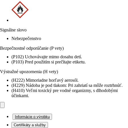
Signálne slovo
Nebezpečenstvo
Bezpečnostné odporúčanie (P vety)
(P102) Uchovávajte mimo dosahu detí.
(P103) Pred použitím si prečítajte etiketu.
Výstražné upozornenia (H vety)
(H222) Mimoriadne horľavý aerosól.
(H229) Nádoba je pod tlakom: Pri zahriatí sa môže roztrhnúť.
(H410) Veľmi toxický pre vodné organizmy, s dlhodobými
účinkami.
Informácie o výrobku
Certifikáty a služby