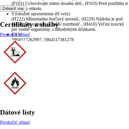
(P102) Uchovávajte mimo dosahu detí., (P103) Pred použitím si
prečítajte etiketu.
Zobraziť viac
Výstražné upozornenia (H vety)
(H222) Mimoriadne horľavý aerosól., (H229) Nádoba je pod
Certifikáty a služby
tlakom: Pri zahriatí sa môže roztrhnúť., (H410) Veľmi toxický
pre vodné organizmy, s dlhodobými účinkami.
Preskočiť oblasť
EAN
5904517262997, 5904517381278
Dátové listy
Preskočiť oblasť