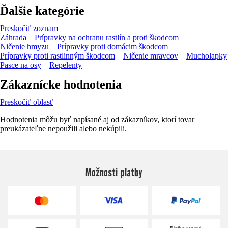
Ďalšie kategórie
Preskočiť zoznam
Záhrada
Prípravky na ochranu rastlín a proti škodcom
Ničenie hmyzu
Prípravky proti domácim škodcom
Prípravky proti rastlinným škodcom
Ničenie mravcov
Mucholapky
Pasce na osy
Repelenty
Zákaznícke hodnotenia
Preskočiť oblasť
Hodnotenia môžu byť napísané aj od zákazníkov, ktorí tovar
preukázateľne nepoužili alebo nekúpili.
Možnosti platby