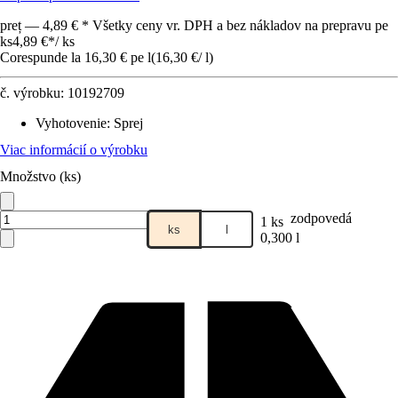
preț — 4,89 € * Všetky ceny vr. DPH a bez nákladov na prepravu pe
ks
4,89 €
*
/
ks
Corespunde la 16,30 € pe l
(
16,30 €
/
l
)
č. výrobku:
10192709
Vyhotovenie
:
Sprej
Viac informácií o výrobku
Množstvo (ks)
zodpovedá
1 ks
ks
l
0,300 l