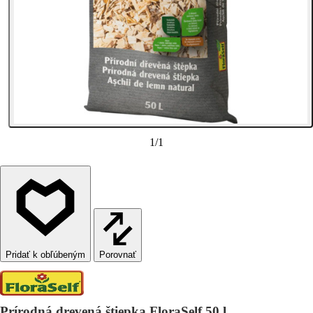
1
/
1
Porovnať
Prírodná drevená štiepka FloraSelf 50 l