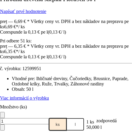
Napísať prvé hodnotenie
preț — 6,69 € * Všetky ceny vr. DPH a bez nákladov na prepravu pe
ks
6,69 €
*
/
ks
Corespunde la 0,13 € pe l
(
0,13 €
/
l
)
Pri odbere 51 ks:
preț — 6,35 € * Všetky ceny vr. DPH a bez nákladov na prepravu pe
ks
6,35 €
*
/
ks
Corespunde la 0,13 € pe l
(
0,13 €
/
l
)
č. výrobku:
12599951
Vhodné pre
:
Ihličnaté dreviny, Čučoriedky, Brusnice, Paprade,
Ozdobné kríky, Ruže, Trvalky, Záhonové rastliny
Obsah
:
50 l
Viac informácií o výrobku
Množstvo (ks)
zodpovedá
1 ks
ks
l
50,000 l