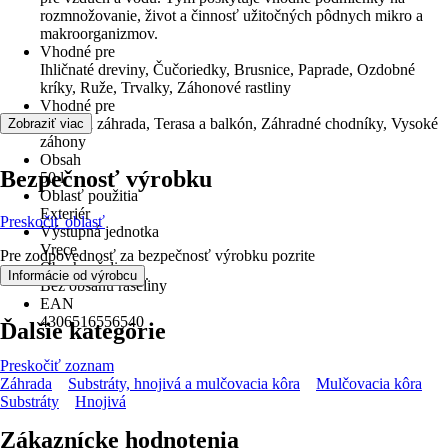
rozmnožovanie, život a činnosť užitočných pôdnych mikro a
makroorganizmov.
Vhodné pre
Ihličnaté dreviny, Čučoriedky, Brusnice, Paprade, Ozdobné
kríky, Ruže, Trvalky, Záhonové rastliny
Vhodné pre
Okrasná záhrada, Terasa a balkón, Záhradné chodníky, Vysoké
Zobraziť viac
záhony
Obsah
Bezpečnosť výrobku
50 l
Oblasť použitia
Exteriér
Preskočiť oblasť
Výstupná jednotka
Vrece
Pre zodpovednosť za bezpečnosť výrobku pozrite
Obsah rašeliny
.
Informácie od výrobcu
Bez obsahu rašeliny
EAN
4306516556540
Ďalšie kategórie
Preskočiť zoznam
Záhrada
Substráty, hnojivá a mulčovacia kôra
Mulčovacia kôra
Substráty
Hnojivá
Zákaznícke hodnotenia