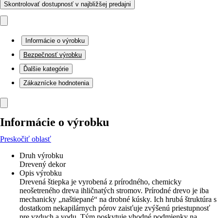
Skontrolovať dostupnosť v najbližšej predajni
Informácie o výrobku
Bezpečnosť výrobku
Ďalšie kategórie
Zákaznícke hodnotenia
Informácie o výrobku
Preskočiť oblasť
Druh výrobku
Drevený dekor
Opis výrobku
Drevená štiepka je vyrobená z prírodného, ​​chemicky
neošetreného dreva ihličnatých stromov. Prírodné drevo je iba
mechanicky „naštiepané“ na drobné kúsky. Ich hrubá štruktúra s
dostatkom nekapilárnych pórov zaisťuje zvýšenú priestupnosť
pre vzduch a vodu. Tým poskytuje vhodné podmienky na