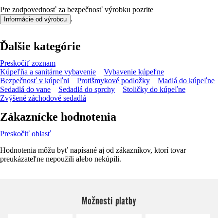
Pre zodpovednosť za bezpečnosť výrobku pozrite
.
Informácie od výrobcu
Ďalšie kategórie
Preskočiť zoznam
Kúpeľňa a sanitárne vybavenie
Vybavenie kúpeľne
Bezpečnosť v kúpeľni
Protišmykové podložky
Madlá do kúpeľne
Sedadlá do vane
Sedadlá do sprchy
Stoličky do kúpeľne
Zvýšené záchodové sedadlá
Zákaznícke hodnotenia
Preskočiť oblasť
Hodnotenia môžu byť napísané aj od zákazníkov, ktorí tovar
preukázateľne nepoužili alebo nekúpili.
Možnosti platby