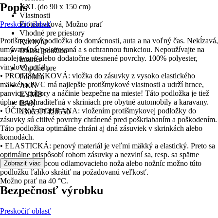
Popis
XXL (do 90 x 150 cm)
Vlastnosti
Preskočiť oblasť
Protišmyková, Možno prať
Vhodné pre priestory
Protišmyková podložka do domácnosti, auta a na voľný čas. Nekĺzavá,
Kuchyňa
umývateľná, polstrovaná a s ochrannou funkciou. Nepoužívajte na
Oblasť použitia
naolejované alebo dodatočne utesnené povrchy. 100% polyester,
Interiér
vinylový poťah.
Vhodné pre
• PROTIŠMYKOVÁ: vložka do zásuvky z vysoko elastického
Podlaha
mäkkého PVC má najlepšie protišmykové vlastnosti a udrží hrnce,
AKN
panvice, príbory a náčinie bezpečne na mieste! Táto podložka je tiež
EYMD
úplne nenahraditeľná v skriniach pre obytné automobily a karavany.
EAN
• ÚČINNÁ OCHRANA: vložením protišmykovej podložky do
4306517420550
zásuvky sú citlivé povrchy chránené pred poškriabaním a poškodením.
Táto podložka optimálne chráni aj dná zásuviek v skrinkách alebo
komodách.
• ELASTICKÁ: penový materiál je veľmi mäkký a elastický. Preto sa
optimálne prispôsobí rohom zásuvky a nezvlní sa, resp. sa spätne
nezvinie. Pomocou odlamovacieho noža alebo nožníc možno túto
Zobraziť viac
podložku ľahko skrátiť na požadovanú veľkosť.
Možno prať na 40 °C.
Bezpečnosť výrobku
Preskočiť oblasť