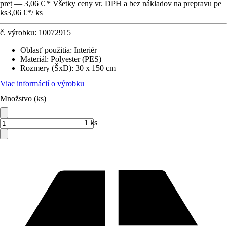
preț — 3,06 € * Všetky ceny vr. DPH a bez nákladov na prepravu pe
ks
3,06 €
*
/
ks
č. výrobku:
10072915
Oblasť použitia
:
Interiér
Materiál
:
Polyester (PES)
Rozmery (ŠxD)
:
30 x 150 cm
Viac informácií o výrobku
Množstvo (ks)
1 ks