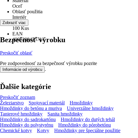
Materiál
Oceľ
Oblasť použitia
Interiér
Obsah
Zobraziť viac
100 Kus
EAN
Bezpečnosť výrobku
4006209475713
Preskočiť oblasť
Pre zodpovednosť za bezpečnosť výrobku pozrite
.
Informácie od výrobcu
Ďalšie kategórie
Preskočiť zoznam
Železiarstvo
Spojovací materiál
Hmoždinky
Hmoždinky do betónu a muriva
Univerzálne hmoždinky
Tanierové hmoždinky
Sanita hmoždinky
Hmoždinky do sadrokartónu
Hmoždinky do dutých tehál
Hmoždinky do polystyrénu
Hmoždinky do pórobetónu
Chemické kotvy
Kotvy
Hmoždinky pre špeciálne použitie