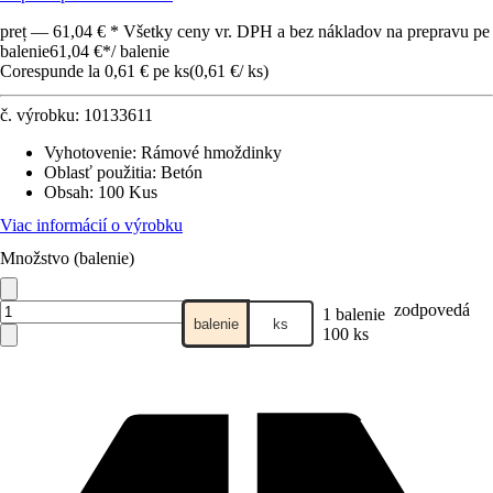
preț — 61,04 € * Všetky ceny vr. DPH a bez nákladov na prepravu pe
balenie
61,04 €
*
/
balenie
Corespunde la 0,61 € pe ks
(
0,61 €
/
ks
)
č. výrobku:
10133611
Vyhotovenie
:
Rámové hmoždinky
Oblasť použitia
:
Betón
Obsah
:
100 Kus
Viac informácií o výrobku
Množstvo (balenie)
zodpovedá
1 balenie
balenie
ks
100 ks