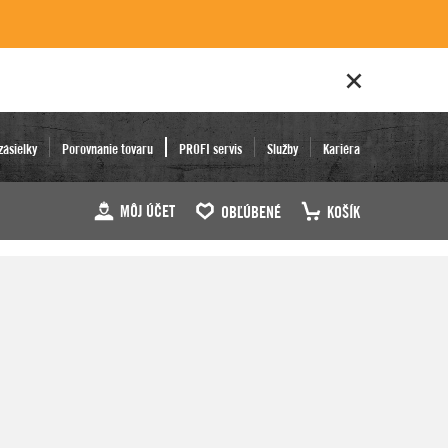
zásielky
Porovnanie tovaru
PROFI servis
Služby
Kariéra
MÔJ ÚČET
OBĽÚBENÉ
KOŠÍK