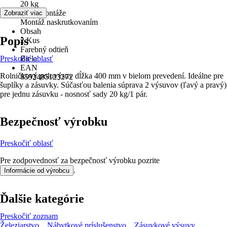
20 kg
Druh montáže
Zobraziť viac
Montáž naskrutkovaním
Obsah
Popis
2 Kus
Farebný odtieň
Preskočiť oblasť
Biela
EAN
Rolničkový polovýsuv dĺžka 400 mm v bielom prevedení. Ideálne pre
8592485123272
šuplíky a zásuvky. Súčasťou balenia súprava 2 výsuvov (ľavý a pravý)
pre jednu zásuvku - nosnosť sady 20 kg/1 pár.
Bezpečnosť výrobku
Preskočiť oblasť
Pre zodpovednosť za bezpečnosť výrobku pozrite
.
Informácie od výrobcu
Ďalšie kategórie
Preskočiť zoznam
Železiarstvo
Nábytkové príslušenstvo
Zásuvkové výsuvy