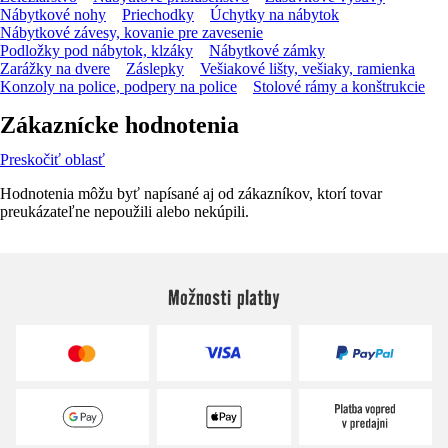
Nábytkové nohy
Priechodky
Úchytky na nábytok
Nábytkové závesy, kovanie pre zavesenie
Podložky pod nábytok, klzáky
Nábytkové zámky
Zarážky na dvere
Záslepky
Vešiakové lišty, vešiaky, ramienka
Konzoly na police, podpery na police
Stolové rámy a konštrukcie
Zákaznícke hodnotenia
Preskočiť oblasť
Hodnotenia môžu byť napísané aj od zákazníkov, ktorí tovar
preukázateľne nepoužili alebo nekúpili.
Možnosti platby