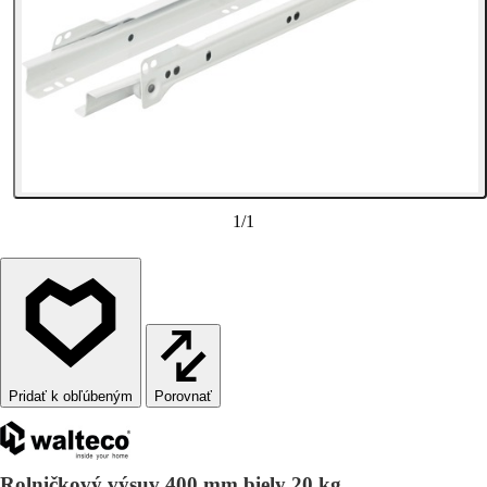
1
/
1
Porovnať
Rolničkový výsuv 400 mm biely 20 kg