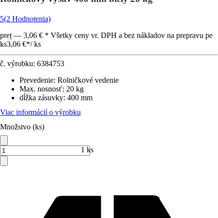
5
(2 Hodnotenia)
preț — 3,06 € * Všetky ceny vr. DPH a bez nákladov na prepravu pe
ks
3,06 €
*
/
ks
č. výrobku:
6384753
Prevedenie
:
Rolničkové vedenie
Max. nosnosť
:
20 kg
dĺžka zásuvky
:
400 mm
Viac informácií o výrobku
Množstvo (ks)
1 ks