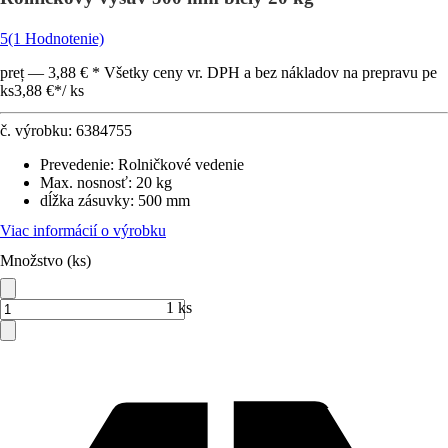
5
(1 Hodnotenie)
preț — 3,88 € * Všetky ceny vr. DPH a bez nákladov na prepravu pe
ks
3,88 €
*
/
ks
č. výrobku:
6384755
Prevedenie
:
Rolničkové vedenie
Max. nosnosť
:
20 kg
dĺžka zásuvky
:
500 mm
Viac informácií o výrobku
Množstvo (ks)
1 ks