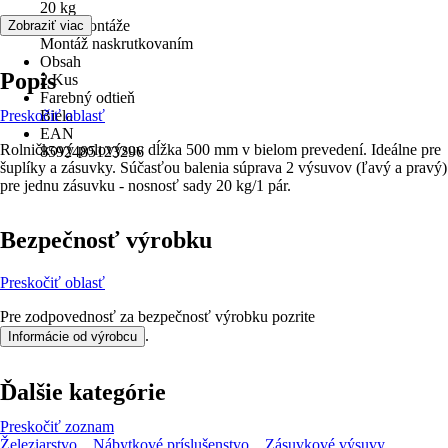
20 kg
Druh montáže
Zobraziť viac
Montáž naskrutkovaním
Obsah
Popis
2 Kus
Farebný odtieň
Preskočiť oblasť
Biela
EAN
Rolničkový polovýsuv dĺžka 500 mm v bielom prevedení. Ideálne pre
8592485123296
šuplíky a zásuvky. Súčasťou balenia súprava 2 výsuvov (ľavý a pravý)
pre jednu zásuvku - nosnosť sady 20 kg/1 pár.
Bezpečnosť výrobku
Preskočiť oblasť
Pre zodpovednosť za bezpečnosť výrobku pozrite
.
Informácie od výrobcu
Ďalšie kategórie
Preskočiť zoznam
Železiarstvo
Nábytkové príslušenstvo
Zásuvkové výsuvy