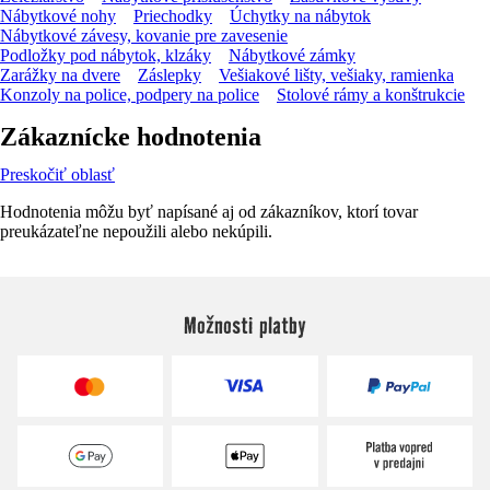
Nábytkové nohy
Priechodky
Úchytky na nábytok
Nábytkové závesy, kovanie pre zavesenie
Podložky pod nábytok, klzáky
Nábytkové zámky
Zarážky na dvere
Záslepky
Vešiakové lišty, vešiaky, ramienka
Konzoly na police, podpery na police
Stolové rámy a konštrukcie
Zákaznícke hodnotenia
Preskočiť oblasť
Hodnotenia môžu byť napísané aj od zákazníkov, ktorí tovar
preukázateľne nepoužili alebo nekúpili.
Možnosti platby