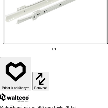
1
/
1
Porovnať
Rolničkový výsuv 500 mm biely 20 kg