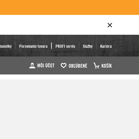
zásielky
Porovnanie tovaru
PROFI servis
Služby
Kariéra
MÔJ ÚČET
OBĽÚBENÉ
KOŠÍK