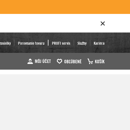
zásielky
Porovnanie tovaru
PROFI servis
Služby
Kariéra
MÔJ ÚČET
OBĽÚBENÉ
KOŠÍK