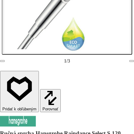
1
/
3
Porovnať
Ručná sprcha Hansgrohe Raindance Select S 120