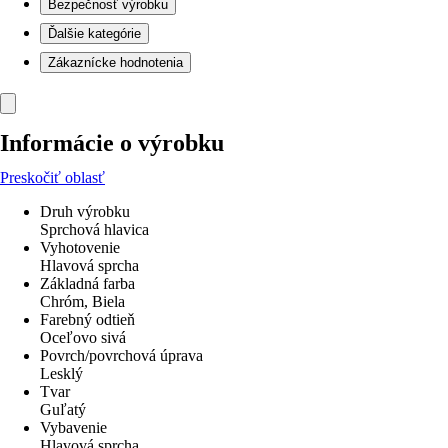
Bezpečnosť výrobku
Ďalšie kategórie
Zákaznícke hodnotenia
Informácie o výrobku
Preskočiť oblasť
Druh výrobku
Sprchová hlavica
Vyhotovenie
Hlavová sprcha
Základná farba
Chróm, Biela
Farebný odtieň
Oceľovo sivá
Povrch/povrchová úprava
Lesklý
Tvar
Guľatý
Vybavenie
Hlavová sprcha