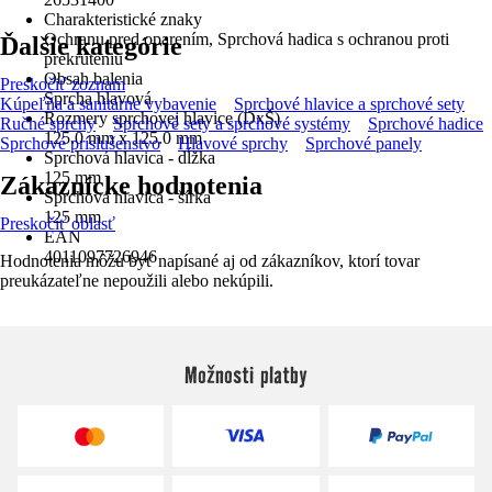
Charakteristické znaky
Ochranu pred oparením, Sprchová hadica s ochranou proti
Ďalšie kategórie
prekrúteniu
Obsah balenia
Preskočiť zoznam
Sprcha hlavová
Kúpeľňa a sanitárne vybavenie
Sprchové hlavice a sprchové sety
Rozmery sprchovej hlavice (DxŠ)
Ručné sprchy
Sprchové sety a sprchové systémy
Sprchové hadice
125.0 mm x 125.0 mm
Sprchové príslušenstvo
Hlavové sprchy
Sprchové panely
Sprchová hlavica - dĺžka
125 mm
Zákaznícke hodnotenia
Sprchová hlavica - šírka
125 mm
Preskočiť oblasť
EAN
4011097726946
Hodnotenia môžu byť napísané aj od zákazníkov, ktorí tovar
preukázateľne nepoužili alebo nekúpili.
Možnosti platby