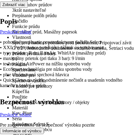
Počet druhov prúdov
Zobraziť viac
3krát nastaviteľné
Prepínanie polôh prúdu
Popis
Tlačidlo
Funkcie prúdu
Preskočiť oblasť
Normálny prúd, Masážny paprsok
Vlastnosti
• pohodlné prepínanie prostredníctvom tlačidla Select
Sprchová hadica s poistkou proti prekrúteniu, Pripojovací závit
• XXL Performance potešujúci zážitok zo sprchovania
G 1/2'', Jednoduché odstránenie vodného kameňa, Šetriaci vodu
• typy prúdov: Rain, RainAir, WhirlAir (masážny prúd)
Prietok pri tlaku 3 bary
• maximálny prietok (pri tlaku 3 bar): 9 l/min
9 l
• technológia AirPower na nižšiu spotrebu vody
Použitie
• EcoSmart technológia pre nízku spotrebu vody
Sprchovanie
• plne chrómovaná sprchová hlavica
Vhodné pre
• QuickClean na rýchle odstránenie nečistôt a usadenín vodného
Sprchová vanička
kameňa z batérií a spŕch
Vhodné pre priestory
Kúpeľňa
Použitie
Bezpečnosť výrobku
Súkromné, Komerčné priestory / objekty
Materiál
Kov, Plast
Preskočiť oblasť
Séria
Raindance Select S
Pre zodpovednosť za bezpečnosť výrobku pozrite
Číslo artikla výrobcu
.
Informácie od výrobcu
26531400