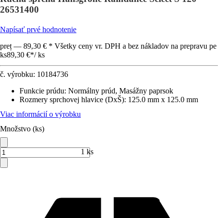
26531400
Napísať prvé hodnotenie
preț — 89,30 € * Všetky ceny vr. DPH a bez nákladov na prepravu pe
ks
89,30 €
*
/
ks
č. výrobku:
10184736
Funkcie prúdu
:
Normálny prúd, Masážny paprsok
Rozmery sprchovej hlavice (DxŠ)
:
125.0 mm x 125.0 mm
Viac informácií o výrobku
Množstvo (ks)
1 ks