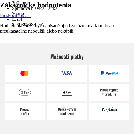
300 mm
Zákaznícke hodnotenia
Sprchová hlavica - šírka
50 mm
Preskočiť oblasť
EAN
8590309083177
Hodnotenia môžu byť napísané aj od zákazníkov, ktorí tovar
preukázateľne nepoužili alebo nekúpili.
Možnosti platby