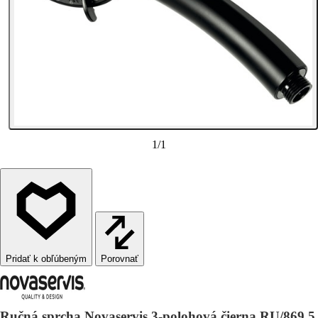
1
/
1
Porovnať
Ručná sprcha Novaservis 3-polohová čierna RU/869,5