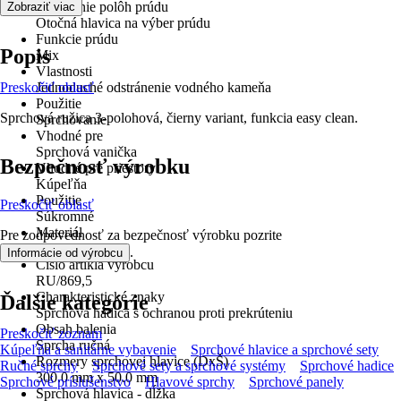
Prepínanie polôh prúdu
Zobraziť viac
Otočná hlavica na výber prúdu
Funkcie prúdu
Popis
Mix
Vlastnosti
Preskočiť oblasť
Jednoduché odstránenie vodného kameňa
Použitie
Sprchová ružica 3-polohová, čierny variant, funkcia easy clean.
Sprchovanie
Vhodné pre
Sprchová vanička
Bezpečnosť výrobku
Vhodné pre priestory
Kúpeľňa
Použitie
Preskočiť oblasť
Súkromné
Materiál
Pre zodpovednosť za bezpečnosť výrobku pozrite
Plast
.
Informácie od výrobcu
Číslo artikla výrobcu
RU/869,5
Charakteristické znaky
Ďalšie kategórie
Sprchová hadica s ochranou proti prekrúteniu
Obsah balenia
Preskočiť zoznam
Sprcha ručná
Kúpeľňa a sanitárne vybavenie
Sprchové hlavice a sprchové sety
Rozmery sprchovej hlavice (DxŠ)
Ručné sprchy
Sprchové sety a sprchové systémy
Sprchové hadice
300.0 mm x 50.0 mm
Sprchové príslušenstvo
Hlavové sprchy
Sprchové panely
Sprchová hlavica - dĺžka