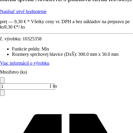
Napísať prvé hodnotenie
preț — 9,30 € * Všetky ceny vr. DPH a bez nákladov na prepravu pe
ks
9,30 €
*
/
ks
č. výrobku:
10325358
Funkcie prúdu
:
Mix
Rozmery sprchovej hlavice (DxŠ)
:
300.0 mm x 50.0 mm
Viac informácií o výrobku
Množstvo (ks)
1 ks