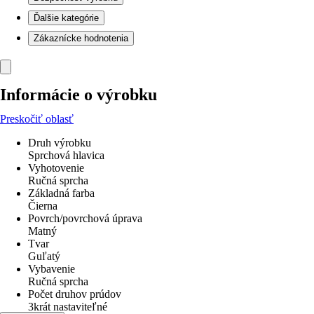
Ďalšie kategórie
Zákaznícke hodnotenia
Informácie o výrobku
Preskočiť oblasť
Druh výrobku
Sprchová hlavica
Vyhotovenie
Ručná sprcha
Základná farba
Čierna
Povrch/povrchová úprava
Matný
Tvar
Guľatý
Vybavenie
Ručná sprcha
Počet druhov prúdov
3krát nastaviteľné