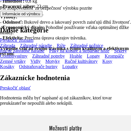
- Hmotnosť:
0,8 kg
- Pracovný záber:
22 cm
Pre zodpovednosť za bezpečnosť výrobku pozrite
.
Informácie od výrobcu
Výhody:
-
Odolnosť:
Bukové drevo a lakovaný povrch zaisťujú dlhú životnosť.
-
Ergonomický dizajn:
Pohodlné používanie vďaka optimálnej dĺžke
Ďalšie kategórie
násady.
-
Efektivita:
Precízna úprava okrajov trávnika.
Preskočiť zoznam
Záhrada
Záhradné náradie
Rýle
Záhradné nožnice
Vylepšite vzhľad svojho trávnika s týmto kvalitným a efektívnym
Ručné záhradné náradie
Pílky na konáre a štepárske nože
Sekery
rýľom!
Combisystémy
Záhradné potreby
Hrable
Lopaty
Krompáče
Zemné vrtáky
Vidly
Motyky
Ručné kultivátory
Kosy
Kosáky
Odstraňovače buriny
Lopatky
Zákaznícke hodnotenia
Preskočiť oblasť
Hodnotenia môžu byť napísané aj od zákazníkov, ktorí tovar
preukázateľne nepoužili alebo nekúpili.
Možnosti platby