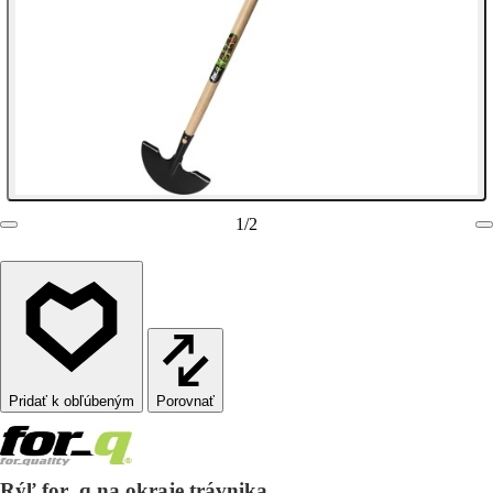
1
/
2
Porovnať
Rýľ for_q na okraje trávnika