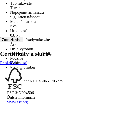
Typ rukoväte
T tvar
Napojenie na násadu
S guľatou násadou
Materiál náradia
Kov
Hmotnosť
0,8 kg
Vrátane násady/rukoväte
Zobraziť viac
Áno
Druh výrobku
Certifikáty a služby
Orezávač okrajov trávnika
Použitie
Preskočiť oblasť
Vypichovanie
Pracovný záber
22 cm
EAN
4002408999210, 4306517057251
FSC® N004506
Ďalšie informácie:
www.fsc.org