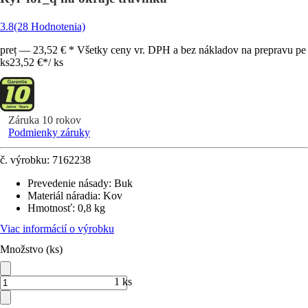
3.8
(28 Hodnotenia)
preț — 23,52 € * Všetky ceny vr. DPH a bez nákladov na prepravu pe
ks
23,52 €
*
/
ks
Záruka 10 rokov
Podmienky záruky
č. výrobku:
7162238
Prevedenie násady
:
Buk
Materiál náradia
:
Kov
Hmotnosť
:
0,8 kg
Viac informácií o výrobku
Množstvo (ks)
1 ks