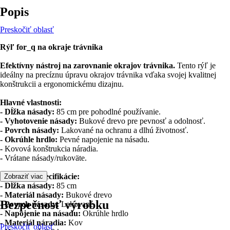
Popis
Preskočiť oblasť
Rýľ for_q na okraje trávnika
Efektívny nástroj na zarovnanie okrajov trávnika.
Tento rýľ je
ideálny na precíznu úpravu okrajov trávnika vďaka svojej kvalitnej
konštrukcii a ergonomickému dizajnu.
Hlavné vlastnosti:
- Dĺžka násady:
85 cm pre pohodlné používanie.
- Vyhotovenie násady:
Bukové drevo pre pevnosť a odolnosť.
- Povrch násady:
Lakované na ochranu a dlhú životnosť.
- Okrúhle hrdlo:
Pevné napojenie na násadu.
-
Kovová konštrukcia náradia.
-
Vrátane násady/rukoväte.
Technické špecifikácie:
Zobraziť viac
- Dĺžka násady:
85 cm
- Materiál násady:
Bukové drevo
Bezpečnosť výrobku
- Povrch násady:
Lakované
- Napojenie na násadu:
Okrúhle hrdlo
- Materiál náradia:
Kov
Preskočiť oblasť