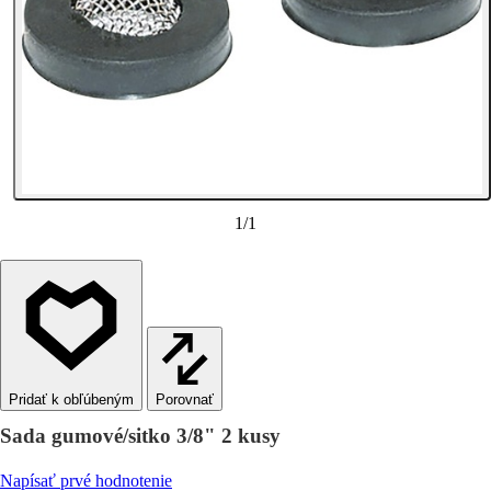
1
/
1
Porovnať
Sada gumové/sitko 3/8" 2 kusy
Napísať prvé hodnotenie