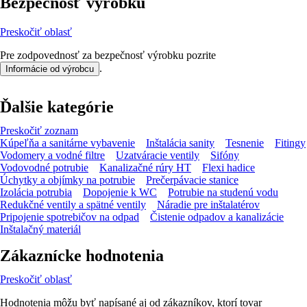
Bezpečnosť výrobku
Preskočiť oblasť
Pre zodpovednosť za bezpečnosť výrobku pozrite
.
Informácie od výrobcu
Ďalšie kategórie
Preskočiť zoznam
Kúpeľňa a sanitárne vybavenie
Inštalácia sanity
Tesnenie
Fitingy
Vodomery a vodné filtre
Uzatváracie ventily
Sifóny
Vodovodné potrubie
Kanalizačné rúry HT
Flexi hadice
Úchytky a objímky na potrubie
Prečerpávacie stanice
Izolácia potrubia
Dopojenie k WC
Potrubie na studenú vodu
Redukčné ventily a spätné ventily
Náradie pre inštalatérov
Pripojenie spotrebičov na odpad
Čistenie odpadov a kanalizácie
Inštalačný materiál
Zákaznícke hodnotenia
Preskočiť oblasť
Hodnotenia môžu byť napísané aj od zákazníkov, ktorí tovar