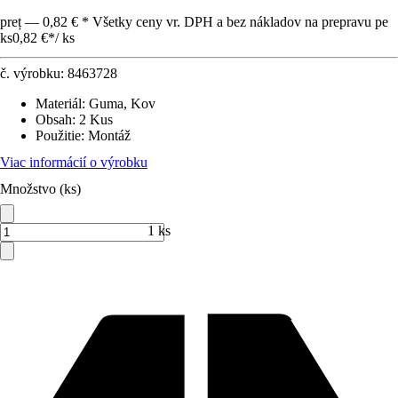
preț — 0,82 € * Všetky ceny vr. DPH a bez nákladov na prepravu pe
ks
0,82 €
*
/
ks
č. výrobku:
8463728
Materiál
:
Guma, Kov
Obsah
:
2 Kus
Použitie
:
Montáž
Viac informácií o výrobku
Množstvo (ks)
1 ks