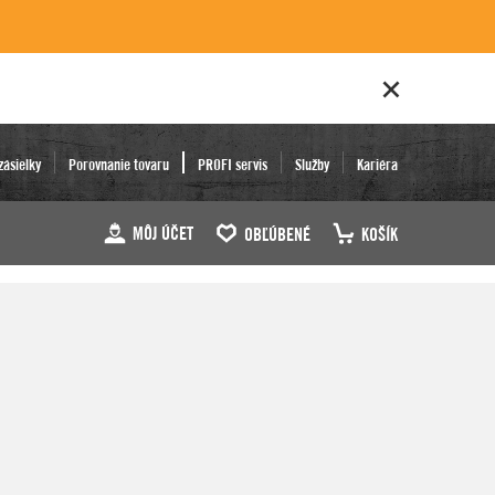
zásielky
Porovnanie tovaru
PROFI servis
Služby
Kariéra
MÔJ ÚČET
OBĽÚBENÉ
KOŠÍK