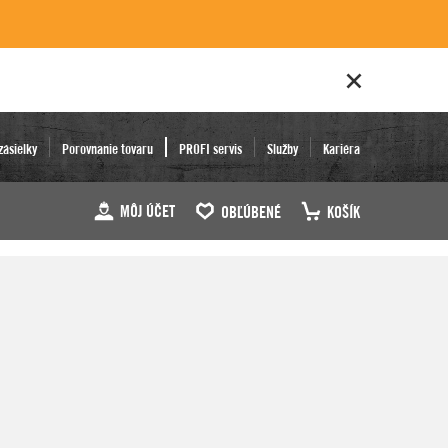
zásielky
Porovnanie tovaru
PROFI servis
Služby
Kariéra
MÔJ ÚČET
OBĽÚBENÉ
KOŠÍK