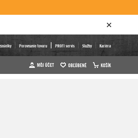
zásielky
Porovnanie tovaru
PROFI servis
Služby
Kariéra
MÔJ ÚČET
OBĽÚBENÉ
KOŠÍK