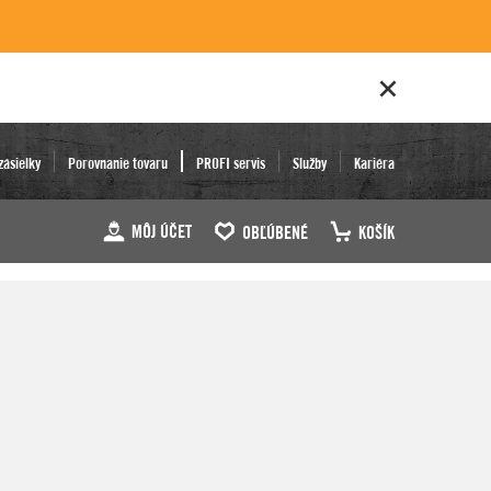
zásielky
Porovnanie tovaru
PROFI servis
Služby
Kariéra
MÔJ ÚČET
OBĽÚBENÉ
KOŠÍK