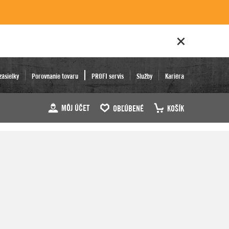
zásielky
Porovnanie tovaru
PROFI servis
Služby
Kariéra
MÔJ ÚČET
OBĽÚBENÉ
KOŠÍK