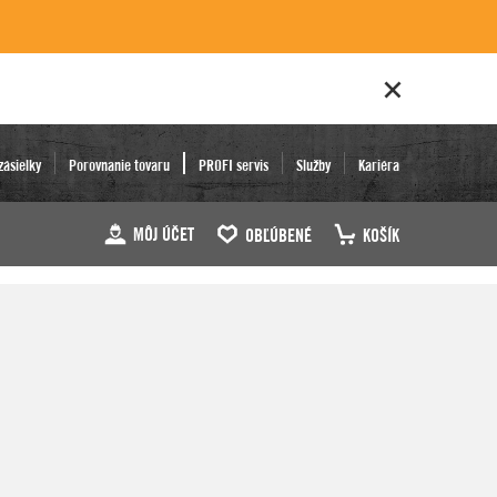
zásielky
Porovnanie tovaru
PROFI servis
Služby
Kariéra
MÔJ ÚČET
OBĽÚBENÉ
KOŠÍK