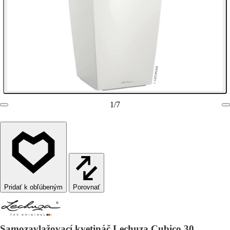
1
/
7
Porovnať
Samozavlažovací kvetináč Lechuza Cubico 30