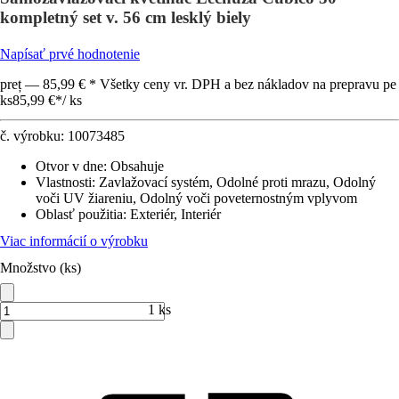
kompletný set v. 56 cm lesklý biely
Napísať prvé hodnotenie
preț — 85,99 € * Všetky ceny vr. DPH a bez nákladov na prepravu pe
ks
85,99 €
*
/
ks
č. výrobku:
10073485
Otvor v dne
:
Obsahuje
Vlastnosti
:
Zavlažovací systém, Odolné proti mrazu, Odolný
voči UV žiareniu, Odolný voči poveternostným vplyvom
Oblasť použitia
:
Exteriér, Interiér
Viac informácií o výrobku
Množstvo (ks)
1 ks