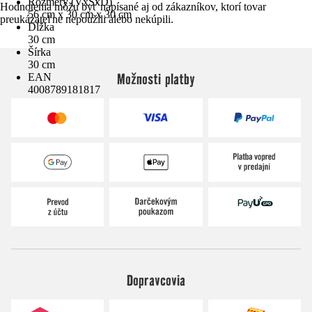
Rozmery (VxŠxD)
Hodnotenia môžu byť napísané aj od zákazníkov, ktorí tovar
56 cm x 30 cm x 30 cm
preukázateľne nepoužili alebo nekúpili.
Dĺžka
30 cm
Šírka
30 cm
Možnosti platby
EAN
4008789181817
Dopravcovia