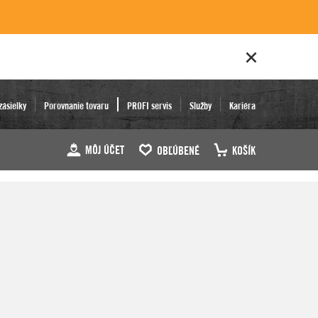
zásielky
Porovnanie tovaru
PROFI servis
Služby
Kariéra
MÔJ ÚČET
OBĽÚBENÉ
KOŠÍK