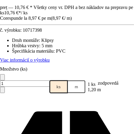
preț — 10,76 € * Všetky ceny vr. DPH a bez nákladov na prepravu pe
ks
10,76 €
*
/
ks
Corespunde la 8,97 € pe m
(
8,97 €
/
m
)
č. výrobku:
10717398
Druh montáže
:
Klipsy
Hrúbka vrstvy
:
5 mm
Špecifikácia materiálu
:
PVC
Viac informácií o výrobku
Množstvo (ks)
zodpovedá
1 ks
ks
m
1,20 m