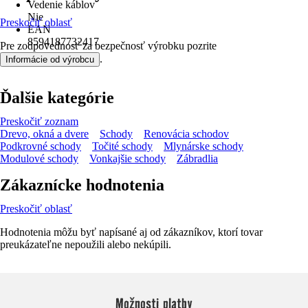
Vedenie káblov
Nie
Preskočiť oblasť
EAN
8594187732417
Pre zodpovednosť za bezpečnosť výrobku pozrite
.
Informácie od výrobcu
Ďalšie kategórie
Preskočiť zoznam
Drevo, okná a dvere
Schody
Renovácia schodov
Podkrovné schody
Točité schody
Mlynárske schody
Modulové schody
Vonkajšie schody
Zábradlia
Zákaznícke hodnotenia
Preskočiť oblasť
Hodnotenia môžu byť napísané aj od zákazníkov, ktorí tovar
preukázateľne nepoužili alebo nekúpili.
Možnosti platby