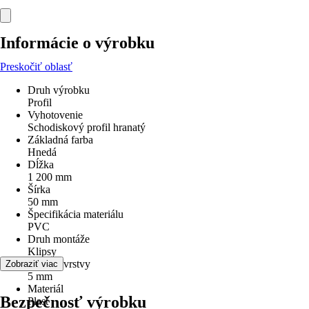
Informácie o výrobku
Preskočiť oblasť
Druh výrobku
Profil
Vyhotovenie
Schodiskový profil hranatý
Základná farba
Hnedá
Dĺžka
1 200 mm
Šírka
50 mm
Špecifikácia materiálu
PVC
Druh montáže
Klipsy
Hrúbka vrstvy
Zobraziť viac
5 mm
Materiál
Bezpečnosť výrobku
Plast