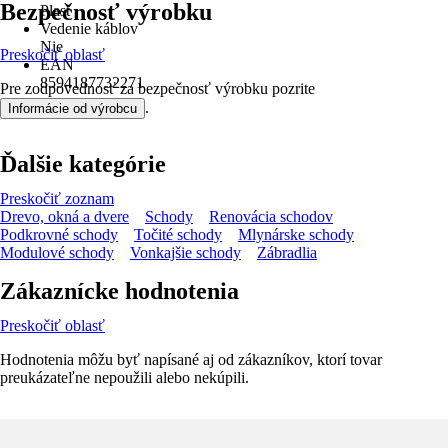
Bezpečnosť výrobku
Plast
Vedenie káblov
Nie
Preskočiť oblasť
EAN
8594187732271
Pre zodpovednosť za bezpečnosť výrobku pozrite
.
Informácie od výrobcu
Ďalšie kategórie
Preskočiť zoznam
Drevo, okná a dvere
Schody
Renovácia schodov
Podkrovné schody
Točité schody
Mlynárske schody
Modulové schody
Vonkajšie schody
Zábradlia
Zákaznícke hodnotenia
Preskočiť oblasť
Hodnotenia môžu byť napísané aj od zákazníkov, ktorí tovar
preukázateľne nepoužili alebo nekúpili.