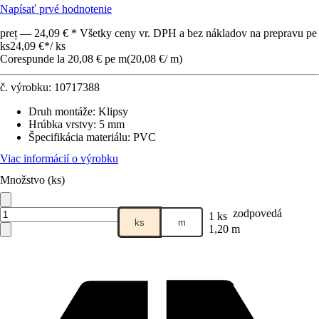
Napísať prvé hodnotenie
preț — 24,09 € * Všetky ceny vr. DPH a bez nákladov na prepravu pe
ks
24,09 €
*
/
ks
Corespunde la 20,08 € pe m
(
20,08 €
/
m
)
č. výrobku:
10717388
Druh montáže
:
Klipsy
Hrúbka vrstvy
:
5 mm
Špecifikácia materiálu
:
PVC
Viac informácií o výrobku
Množstvo (ks)
zodpovedá
1 ks
ks
m
1,20 m