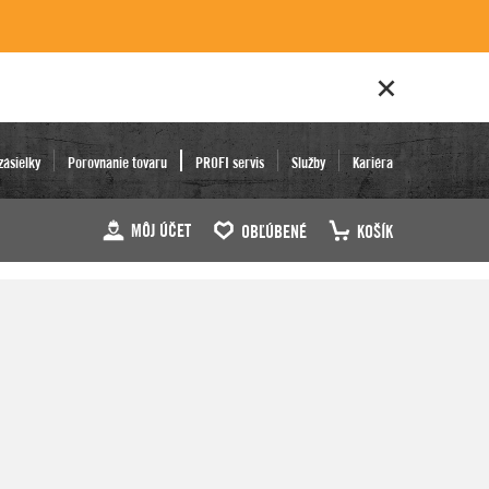
zásielky
Porovnanie tovaru
PROFI servis
Služby
Kariéra
MÔJ ÚČET
OBĽÚBENÉ
KOŠÍK