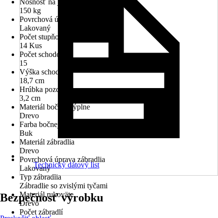
Nosnosť na jeden schod
150 kg
Povrchová úprava schodov
Lakovaný
Počet stupňov
14 Kus
Počet schodov
15
Výška schodu
18,7 cm
Hrúbka pozdĺžnika
3,2 cm
Materiál bočnej výplne
Drevo
Farba bočnej výplne
Buk
Materiál zábradlia
Drevo
Povrchová úprava zábradlia
Technický dátový list
Lakovaný
Typ zábradlia
Zábradlie so zvislými tyčami
Materiál rukoväte
Bezpečnosť výrobku
Drevo
Počet zábradlí