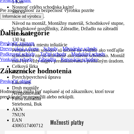
Preskočiť oblasť
1 Kus
Nosnosť celého schodiska kg/m²
Pre zodpovednosť za bezpečnosť výrobku pozrite
450 kg
.
Informácie od výrobcu
Obsah balenia
Návod na montáž, Montážny materiál, Schodiskové stupne,
Schodiskové pozdĺžniky, Zábradlie, Držadlo na zábradlí
Ďalšie kategórie
Hmotnosť
130 kg
Preskočiť zoznam
Poznámka k miestu inštalácie
Drevo, okná a dvere
Schody
Mlynárske schody
Pertura systém schodov sú určené na využitie ako vedľajšie
Podkrovné schody
Točité schody
Modulové schody
schodisko a nie sú schválené ako hlavné schodisko. Montáž
Vonkajšie schody
Zábradlia
Renovácia schodov
musí byť vždy najprv prediskutovaná s príslušným úradom.
Celková šírka
Zákaznícke hodnotenia
83,5 cm
Povrch/povrchová úprava
Preskočiť oblasť
Lakovaný
Druh montáže
Hodnotenia môžu byť napísané aj od zákazníkov, ktorí tovar
Nezmontované
preukázateľne nepoužili alebo nekúpili.
Farba zábradlia
Strieborná, Buk
AKN
7NUN
EAN
Možnosti platby
4306517400712