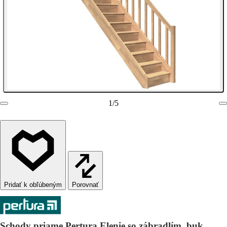
1
/
5
Porovnať
Schody priame Pertura Elenie so zábradlím, buk