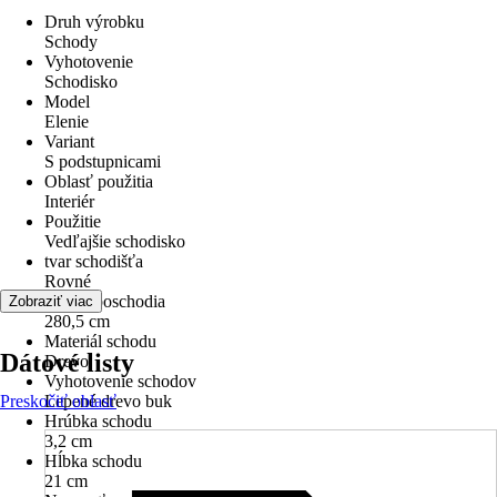
Druh výrobku
Schody
Vyhotovenie
Schodisko
Model
Elenie
Variant
S podstupnicami
Oblasť použitia
Interiér
Použitie
Vedľajšie schodisko
tvar schodišťa
Rovné
Výška poschodia
Zobraziť viac
280,5 cm
Materiál schodu
Dátové listy
Drevo
Vyhotovenie schodov
Preskočiť oblasť
Lepené drevo buk
Hrúbka schodu
3,2 cm
Hĺbka schodu
21 cm