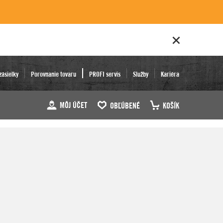
zásielky
Porovnanie tovaru
PROFI servis
Služby
Kariéra
MÔJ ÚČET
OBĽÚBENÉ
KOŠÍK