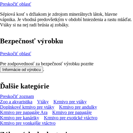
Preskočiť oblasť
Sépiová kosť s držiakom je zdrojom minerálnych látok, hlavne
vápnika. Je vhodná predovšetkým v období hniezdenia a rastu mláďat.
Vtáky si na nej radi brúsia aj zobáky.
Bezpečnosť výrobku
Preskočiť oblasť
Pre zodpovednosť za bezpečnosť výrobku pozrite
.
Informácie od výrobcu
Ďalšie kategórie
Preskočiť zoznam
Zoo a akvaristika
Vtáky
Krmivo pre vtáky
Doplnkové krmivo pre vtáky
Krmivo pre andulky
Krmivo pre papagáje Ara
Krmivo pre papagáje
Krmivo pre kanáriky
Krmivo pre exotické vtáctvo
Krmivo pre vonkajšie vtáctvo