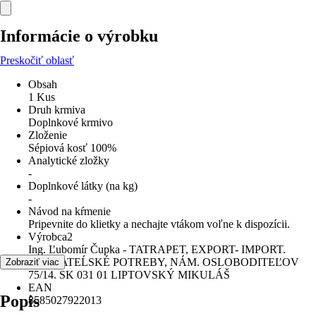
Informácie o výrobku
Preskočiť oblasť
Obsah
1 Kus
Druh krmiva
Doplnkové krmivo
Zloženie
Sépiová kosť 100%
Analytické zložky
-
Doplnkové látky (na kg)
-
Návod na kŕmenie
Pripevnite do klietky a nechajte vtákom voľne k dispozícii.
Výrobca2
Ing. Ľubomír Čupka - TATRAPET, EXPORT- IMPORT.
CHOVATEĹSKÉ POTREBY, NÁM. OSLOBODITEĽOV
Zobraziť viac
75/14. SK 031 01 LIPTOVSKÝ MIKULÁŠ
EAN
Popis
8585027922013