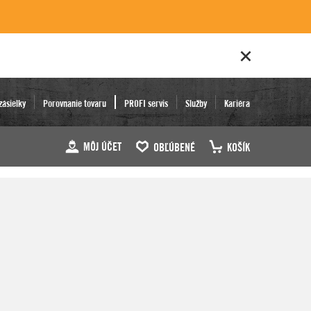
zásielky
Porovnanie tovaru
PROFI servis
Služby
Kariéra
MÔJ ÚČET
OBĽÚBENÉ
KOŠÍK