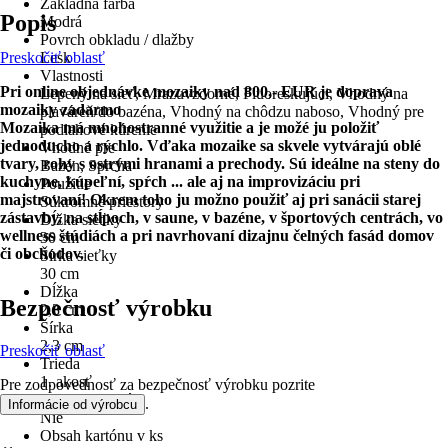
Základná farba
Popis
Modrá
Povrch obkladu / dlažby
Preskočiť oblasť
Lesk
Vlastnosti
Pri online objednávke mozaiky nad 800,- EUR je doprava
Lepený na sieť, Mrazuvzdorné, Fluoreskujúci, Vhodný na
mozaiky zadarmo
plaváreň/do bazéna, Vhodný na chôdzu naboso, Vhodný pre
Mozaika má mnohostranné využitie a je možé ju položiť
podlahové kúrenie
jednoducho a rýchlo. Vďaka mozaike sa skvele vytvárajú oblé
Vhodné pre
tvary, rohy s ostrými hranami a prechody. Sú ideálne na steny do
Bazén, Sprcha
kuchyne, kúpeľní, spŕch ... ale aj na improvizáciu pri
Použitie
majstrovaní! Okrem toho ju možno použiť aj pri sanácii starej
Súkromné priestory
zástavby, na stĺpoch, v saune, v bazéne, v športových centrách, vo
Dĺžka sieťky
wellness štúdiách a pri navrhovaní dizajnu čelných fasád domov
30 cm
či obchodov.
Šírka sieťky
30 cm
Dĺžka
Bezpečnosť výrobku
2,3 cm
Šírka
2,3 cm
Preskočiť oblasť
Trieda
1. akosť
Pre zodpovednosť za bezpečnosť výrobku pozrite
Mrazuvzdorné
.
Informácie od výrobcu
Nie
Obsah kartónu v ks