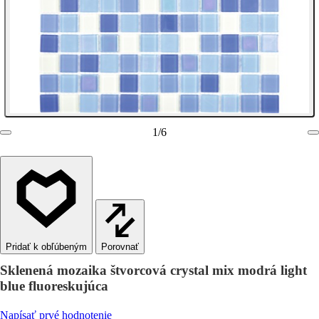
1
/
6
Porovnať
Sklenená mozaika štvorcová crystal mix modrá light
blue fluoreskujúca
Napísať prvé hodnotenie