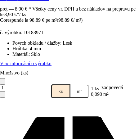
preț — 8,90 € * Všetky ceny vr. DPH a bez nákladov na prepravu pe
ks
8,90 €
*
/
ks
Corespunde la 98,89 € pe m²
(
98,89 €
/
m²
)
č. výrobku:
10183971
Povrch obkladu / dlažby
:
Lesk
Hrúbka
:
4 mm
Materiál
:
Sklo
Viac informácií o výrobku
Množstvo (ks)
zodpovedá
1 ks
ks
m²
0,090 m²