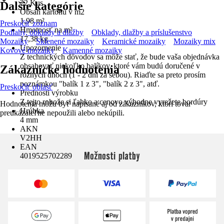
22 Kus
Ďalšie kategórie
Obsah kartónu v m2
1,98 m²
Preskočiť zoznam
Hmotnosť na m²
Podlahy, obklady a dlažby
Obklady, dlažby a príslušenstvo
17,38 kg
Mozaiky
Sklenené mozaiky
Keramické mozaiky
Mozaiky mix
Upozornenie
Kovové mozaiky
Kamenné mozaiky
Z technických dôvodov sa môže stať, že bude vaša objednávka
obsahovať niekoľko balíkov, ktoré vám budú doručené v
Zákaznícke hodnotenia
rôznych dňoch (1 - 2 dni za sebou). Riaďte sa preto prosím
poznámkou "balík 1 z 3", "balík 2 z 3", atď.
Preskočiť oblasť
Prednosti výrobku
Z tejto rohože si ľahko a cenovo výhodne vyrežete bordúry
Hodnotenia môžu byť napísané aj od zákazníkov, ktorí tovar
Hrúbka
preukázateľne nepoužili alebo nekúpili.
4 mm
AKN
V2HH
EAN
Možnosti platby
4019525702289