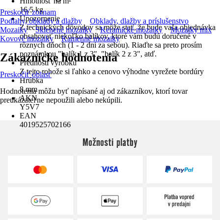
Hmotnosť na m²
16,5 kg
Preskočiť zoznam
Upozornenie
Podlahy, obklady a dlažby
Obklady, dlažby a príslušenstvo
Z technických dôvodov sa môže stať, že bude vaša objednávka
Mozaiky
Sklenené mozaiky
Keramické mozaiky
Mozaiky mix
obsahovať niekoľko balíkov, ktoré vám budú doručené v
Kovové mozaiky
Kamenné mozaiky
rôznych dňoch (1 - 2 dni za sebou). Riaďte sa preto prosím
poznámkou "balík 1 z 3", "balík 2 z 3", atď.
Zákaznícke hodnotenia
Prednosti výrobku
Z tejto rohože si ľahko a cenovo výhodne vyrežete bordúry
Preskočiť oblasť
Hrúbka
8 mm
Hodnotenia môžu byť napísané aj od zákazníkov, ktorí tovar
AKN
preukázateľne nepoužili alebo nekúpili.
Y5V7
EAN
4019525702166
Možnosti platby