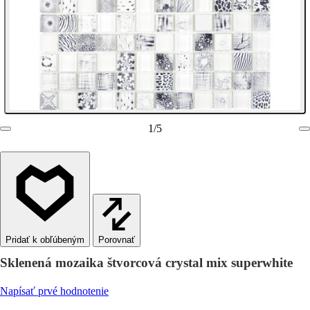
1
/
5
Porovnať
Sklenená mozaika štvorcová crystal mix superwhite
Napísať prvé hodnotenie