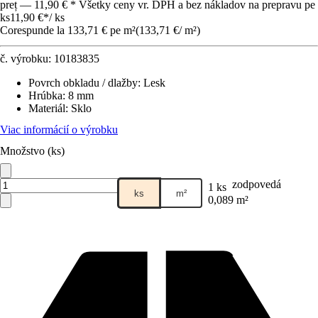
preț — 11,90 € * Všetky ceny vr. DPH a bez nákladov na prepravu pe
ks
11,90 €
*
/
ks
Corespunde la 133,71 € pe m²
(
133,71 €
/
m²
)
č. výrobku:
10183835
Povrch obkladu / dlažby
:
Lesk
Hrúbka
:
8 mm
Materiál
:
Sklo
Viac informácií o výrobku
Množstvo (ks)
zodpovedá
1 ks
ks
m²
0,089 m²