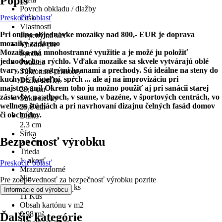
Popis
Povrch obkladu / dlažby
Preskočiť oblasť
Lesk
Vlastnosti
Pri online objednávke mozaiky nad 800,- EUR je doprava
Lepený na sieť
mozaiky zadarmo
Vhodné pre
Mozaika má mnohostranné využitie a je možé ju položiť
Sprcha
jednoducho a rýchlo. Vďaka mozaike sa skvele vytvárajú oblé
Použitie
tvary, rohy s ostrými hranami a prechody. Sú ideálne na steny do
Súkromné priestory
kuchyne, kúpeľní, spŕch ... ale aj na improvizáciu pri
Dĺžka sieťky
majstrovaní! Okrem toho ju možno použiť aj pri sanácii starej
29,8 cm
zástavby, na stĺpoch, v saune, v bazéne, v športových centrách, vo
Šírka sieťky
wellness štúdiách a pri navrhovaní dizajnu čelných fasád domov
29,8 cm
či obchodov.
Dĺžka
2,3 cm
Šírka
Bezpečnosť výrobku
2,3 cm
Trieda
1. akosť
Preskočiť oblasť
Mrazuvzdorné
Nie
Pre zodpovednosť za bezpečnosť výrobku pozrite
Obsah kartónu v ks
.
Informácie od výrobcu
11 Kus
Obsah kartónu v m2
0,98 m²
Ďalšie kategórie