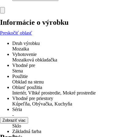
Informácie o výrobku
Preskočiť oblasť
Druh výrobku
Mozaika
Vyhotovenie
Mozaiková obkladačka
Vhodné pre
Stena
Použitie
Obklad na stenu
Oblasť použitia
Interiér, Vlhké prostredie, Mokré prostredie
Vhodné pre priestory
Kúpeľňa, Obývačka, Kuchyňa
Séria
-
Materiál
Zobraziť viac
Sklo
Základná farba
Biela