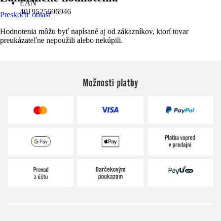
EAN
4019525696946
Preskočiť oblasť
Hodnotenia môžu byť napísané aj od zákazníkov, ktorí tovar
preukázateľne nepoužili alebo nekúpili.
Možnosti platby