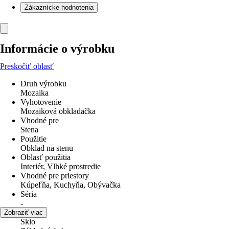
Zákaznícke hodnotenia
Informácie o výrobku
Preskočiť oblasť
Druh výrobku
Mozaika
Vyhotovenie
Mozaiková obkladačka
Vhodné pre
Stena
Použitie
Obklad na stenu
Oblasť použitia
Interiér, Vlhké prostredie
Vhodné pre priestory
Kúpeľňa, Kuchyňa, Obývačka
Séria
-
Materiál
Zobraziť viac
Sklo