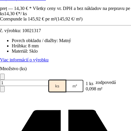
preț — 14,30 € * Všetky ceny vr. DPH a bez nákladov na prepravu pe
ks
14,30 €
*
/
ks
Corespunde la 145,92 € pe m²
(
145,92 €
/
m²
)
č. výrobku:
10021317
Povrch obkladu / dlažby
:
Matný
Hrúbka
:
8 mm
Materiál
:
Sklo
Viac informácií o výrobku
Množstvo (ks)
zodpovedá
1 ks
ks
m²
0,098 m²