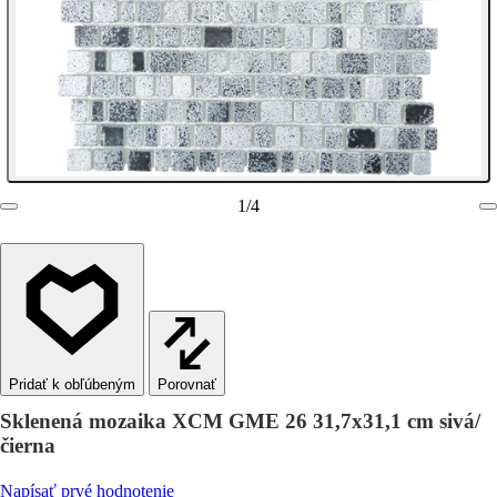
1
/
4
Porovnať
Sklenená mozaika XCM GME 26 31,7x31,1 cm sivá/
čierna
Napísať prvé hodnotenie