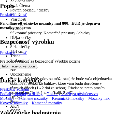
Základná farba
Popis
Sivá, Čierna
Povrch obkladu / dlažby
Preskočiť oblasť
Matný
Vlastnosti
Pri online objednávke mozaiky nad 800,- EUR je doprava
Lepený na sieť
mozaiky zadarmo
Použitie
Súkromné priestory, Komerčné priestory / objekty
Dĺžka sieťky
Bezpečnosť výrobku
31,7 cm
Šírka sieťky
31,1 cm
Preskočiť oblasť
Trieda
1. akosť
Pre zodpovednosť za bezpečnosť výrobku pozrite
Mrazuvzdorné
.
Informácie od výrobcu
Nie
Upozornenie
Z technických dôvodov sa môže stať, že bude vaša objednávka
Ďalšie kategórie
obsahovať niekoľko balíkov, ktoré vám budú doručené v
rôznych dňoch (1 - 2 dni za sebou). Riaďte sa preto prosím
Preskočiť zoznam
poznámkou "balík 1 z 3", "balík 2 z 3", atď.
Podlahy, obklady a dlažby
Obklady, dlažby a príslušenstvo
Hrúbka
Mozaiky
Sklenené mozaiky
Keramické mozaiky
Mozaiky mix
8 mm
Kovové mozaiky
Kamenné mozaiky
AKN
6Y8K
Zákaznícke hodnotenia