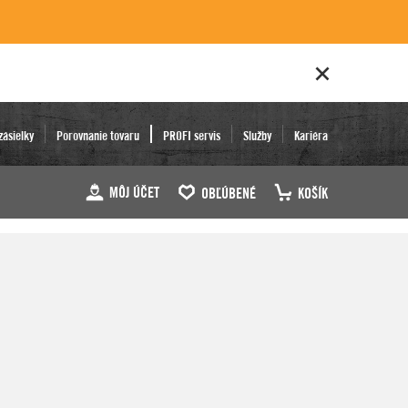
zásielky
Porovnanie tovaru
PROFI servis
Služby
Kariéra
MÔJ ÚČET
OBĽÚBENÉ
KOŠÍK